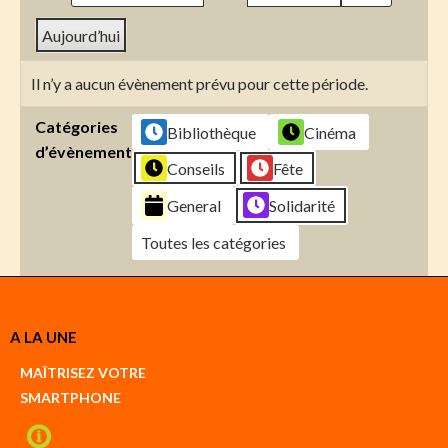
Aujourd’hui
Il n’y a aucun évènement prévu pour cette période.
Catégories
Bibliothèque
Cinéma
d’évènement
Conseils
Fête
General
Solidarité
Toutes les catégories
Créer
A LA UNE
un
Google
MAÎTRISEZ VOTRE
compte
SMARTPHONE
Créer
un
iCal