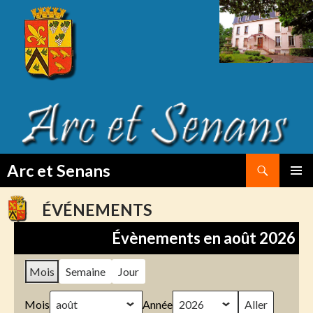
Search
Arc et Senans
SKIP
PRIMAR
TO
MENU
ÉVÉNEMENTS
CONTENT
Évènements en août 2026
Mois
Semaine
Jour
Mois
Année