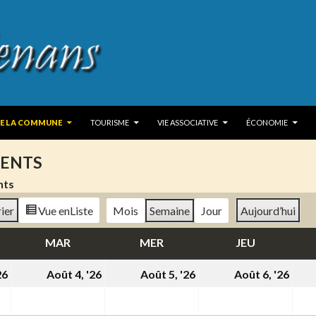
 TO CONTENT
DE LA COMMUNE
TOURISME
VIE ASSOCIATIVE
ÉCONOMIE
ENTS
nts
ier
Vue en
Liste
Mois
Semaine
Jour
Aujourd’hui
DI
MAR
MARDI
MER
MERCREDI
JEU
JEUDI
3
4
5
6
26
Août 4, '26
Août 5, '26
Août 6, '26
août
août
août
aoû