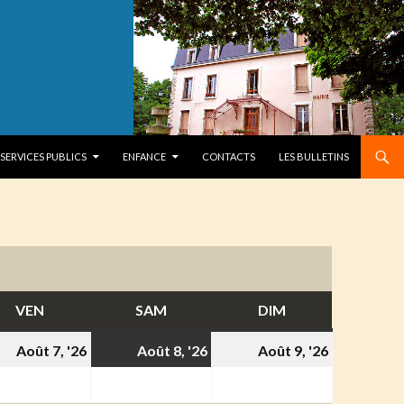
SERVICES PUBLICS
ENFANCE
CONTACTS
LES BULLETINS
VEN
VENDREDI
SAM
SAMEDI
DIM
DIMANCHE
7
8
9
Août 7, '26
Août 8, '26
Août 9, '26
t
août
août
août