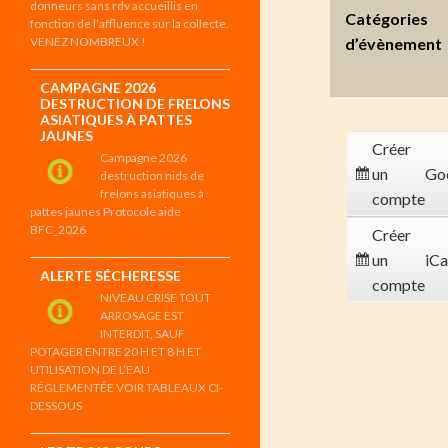
donneurs sans rdv accueillis en
Catégories
fonction de l’affluence sur la collecte.
VENEZ NOMBREUX !
d’évènement
CAMPAGNE 2026
DESTRUCTION DE FRELONS
ASIATIQUES À PATTES
JAUNES
Créer
Campagne 2026
un
Go
destruction nids de
frelons asiatiques à
compte
pattes jaunes Protocole aide
BFC_2026
Créer
un
iCa
ALERTE SÉCHERESSE
compte
NIVEAU CRISE TOUT
ARROSAGE EST
INTERDIT, SAUF
POTAGER ENTRE 20 H ET 8 H ET
UTILISATION DE L’EAU
RÉGLEMENTÉE VOIR TABLEAUX CI-
DESSOUS