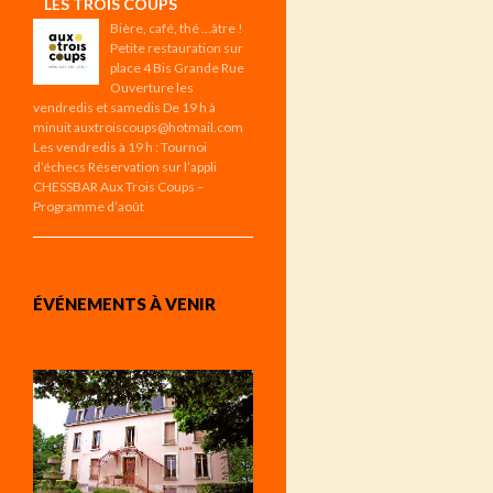
LES TROIS COUPS
Bière, café, thé …âtre !
Petite restauration sur
place 4 Bis Grande Rue
Ouverture les
vendredis et samedis De 19 h à
minuit auxtroiscoups@hotmail.com
Les vendredis à 19 h : Tournoi
d’échecs Réservation sur l’appli
CHESSBAR Aux Trois Coups –
Programme d’août
ÉVÉNEMENTS À VENIR