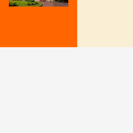
Mentions Légales
Le secrétariat e
– Du lundi au v
Politique de confidentialité
9 h – 12 h et 15
fermé le mercr