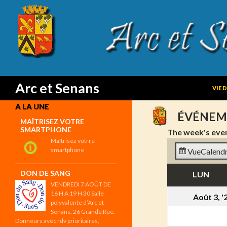
SKIP
Search
Arc et Senans
VIE 
A LA UNE
ÉVÉNEM
MAÎTRISEZ VOTRE
SMARTPHONE
The week's eve
Maîtrisez votrre
smartphone
Vue
Calendr
DON DE SANG
LUN
LUN
VENDREDI 7 AOÛT DE
16 H A 19 H 30 Salle
Août 3, '
polyvalente d’Arc et
Senans, 26 Grande Rue.
Donneurs avec rdv prioritaires,