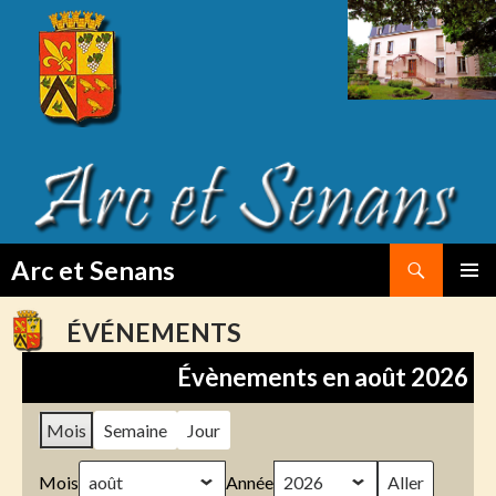
Search
Arc et Senans
SKIP
PRIMAR
TO
MENU
ÉVÉNEMENTS
CONTENT
Évènements en août 2026
Mois
Semaine
Jour
Mois
Année