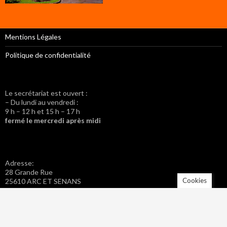
Mentions Légales
Politique de confidentialité
Le secrétariat est ouvert :
– Du lundi au vendredi :
9 h – 12 h et 15 h – 17 h
fermé le mercredi après midi
Adresse:
28 Grande Rue
Cookies
25610 ARC ET SENANS
Tel. : 03 81 57 42 20
Fax : 03 81 57 46 40
Adresse mail : mairie.arc-et-senans@wanadoo.fr