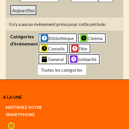
Aujourd’hui
Il n’y a aucun évènement prévu pour cette période.
Catégories
Bibliothèque
Cinéma
d’évènement
Conseils
Fête
General
Solidarité
Toutes les catégories
Créer
A LA UNE
un
Google
MAÎTRISEZ VOTRE
compte
SMARTPHONE
Créer
un
iCal