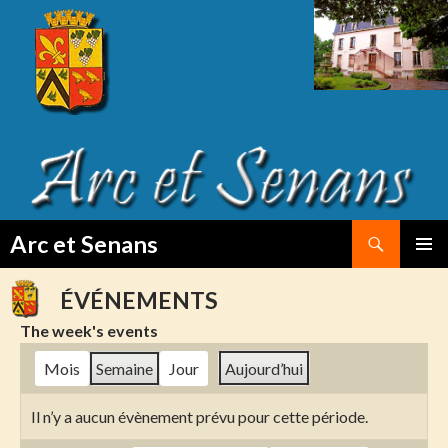
Search
Arc et Senans
SKIP
PRIMAR
TO
MENU
ÉVÉNEMENTS
CONTENT
The week's events
Mois
Semaine
Jour
Aujourd’hui
Il n’y a aucun évènement prévu pour cette période.