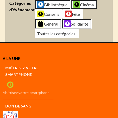
Catégories
Bibliothèque
Cinéma
d’évènement
Conseils
Fête
General
Solidarité
Toutes les catégories
Créer
A LA UNE
un
Google
MAÎTRISEZ VOTRE
compte
SMARTPHONE
Créer
un
iCal
compte
Maîtrisez votrre smartphone
DON DE SANG