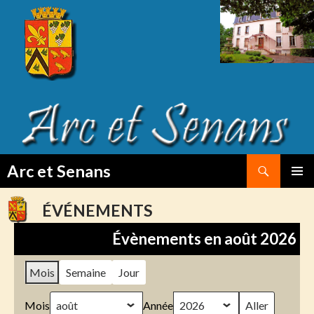
Search
Arc et Senans
SKIP
PRIMAR
TO
MENU
ÉVÉNEMENTS
CONTENT
Évènements en août 2026
Mois
Semaine
Jour
Mois
Année