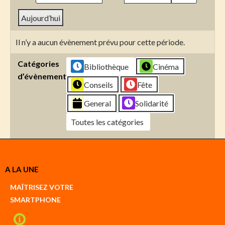
Aujourd’hui
Il n’y a aucun évènement prévu pour cette période.
Catégories
Bibliothèque
Cinéma
d’évènement
Conseils
Fête
General
Solidarité
Toutes les catégories
Créer
A LA UNE
un
Google
MAÎTRISEZ VOTRE
compte
SMARTPHONE
Créer
un
iCal