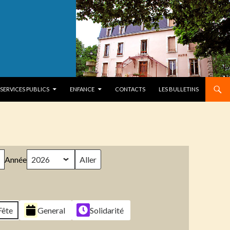
SERVICES PUBLICS
ENFANCE
CONTACTS
LES BULLETINS
Année
Fête
General
Solidarité