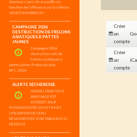
donneurs sans rdv accueillis en
fonction de l’affluence sur la collecte.
VENEZ NOMBREUX !
Créer
CAMPAGNE 2026
DESTRUCTION DE FRELONS
un
Go
ASIATIQUES À PATTES
compte
JAUNES
Campagne 2026
Créer
destruction nids de
frelons asiatiques à
un
iCa
pattes jaunes Protocole aide
compte
BFC_2026
ALERTE SÉCHERESSE
NIVEAU CRISE TOUT
ARROSAGE EST
INTERDIT, SAUF
POTAGER ENTRE 20 H ET 8 H ET
UTILISATION DE L’EAU
RÉGLEMENTÉE VOIR TABLEAUX CI-
DESSOUS