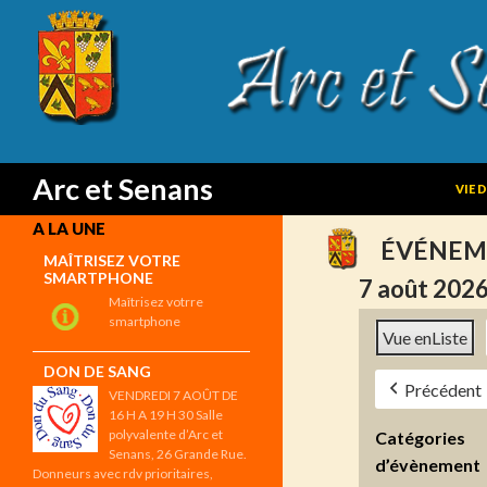
SKIP
Search
Arc et Senans
VIE 
A LA UNE
ÉVÉNEM
MAÎTRISEZ VOTRE
SMARTPHONE
7 août 202
Maîtrisez votrre
smartphone
Vue en
Liste
DON DE SANG
Précédent
VENDREDI 7 AOÛT DE
16 H A 19 H 30 Salle
polyvalente d’Arc et
Catégories
Senans, 26 Grande Rue.
d’évènement
Donneurs avec rdv prioritaires,