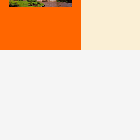
Mentions Légales
Le secrétariat e
– Du lundi au v
Politique de confidentialité
9 h – 12 h et 15
fermé le mercr