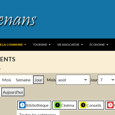
 TO CONTENT
DE LA COMMUNE
TOURISME
VIE ASSOCIATIVE
ÉCONOMIE
ENTS
6
Mois
Semaine
Jour
Mois
Jour
Aujourd’hui
Bibliothèque
Cinéma
Conseils
Toutes les catégories