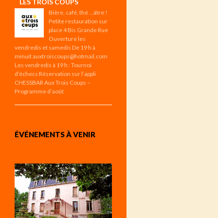
LES TROIS COUPS
Bière, café, thé …âtre !
Petite restauration sur
place 4 Bis Grande Rue
Ouverture les
vendredis et samedis De 19 h à
minuit auxtroiscoups@hotmail.com
Les vendredis à 19 h : Tournoi
d’échecs Réservation sur l’appli
CHESSBAR Aux Trois Coups –
Programme d’août
ÉVÉNEMENTS À VENIR