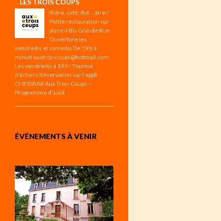
LES TROIS COUPS
Bière, café, thé …âtre !
Petite restauration sur
place 4 Bis Grande Rue
Ouverture les
vendredis et samedis De 19 h à
minuit auxtroiscoups@hotmail.com
Les vendredis à 19 h : Tournoi
d’échecs Réservation sur l’appli
CHESSBAR Aux Trois Coups –
Programme d’août
ÉVÉNEMENTS À VENIR