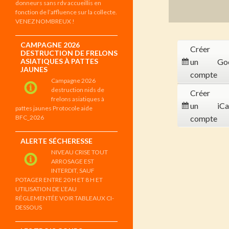
donneurs sans rdv accueillis en
fonction de l’affluence sur la collecte.
VENEZ NOMBREUX !
CAMPAGNE 2026
Créer
DESTRUCTION DE FRELONS
ASIATIQUES À PATTES
un
Go
JAUNES
compte
Campagne 2026
destruction nids de
Créer
frelons asiatiques à
un
iCa
pattes jaunes Protocole aide
BFC_2026
compte
ALERTE SÉCHERESSE
NIVEAU CRISE TOUT
ARROSAGE EST
INTERDIT, SAUF
POTAGER ENTRE 20 H ET 8 H ET
UTILISATION DE L’EAU
RÉGLEMENTÉE VOIR TABLEAUX CI-
DESSOUS