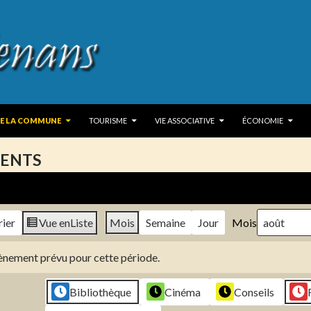
 TO CONTENT
DE LA COMMUNE
TOURISME
VIE ASSOCIATIVE
ÉCONOMIE
ENTS
rier
Vue en
Liste
Mois
Semaine
Jour
Mois
évènement prévu pour cette période.
Bibliothèque
Cinéma
Conseils