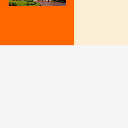
Mentions Légales
Le secrétariat e
– Du lundi au v
Politique de confidentialité
9 h – 12 h et 15
fermé le mercr