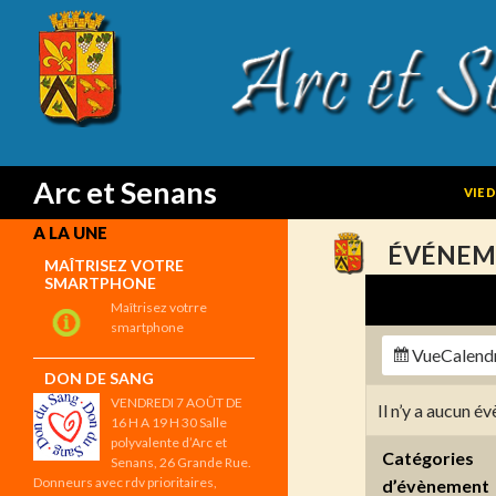
SKIP
Search
Arc et Senans
VIE 
A LA UNE
ÉVÉNEM
MAÎTRISEZ VOTRE
SMARTPHONE
Maîtrisez votrre
smartphone
Vue
Calend
DON DE SANG
VENDREDI 7 AOÛT DE
Il n’y a aucun 
16 H A 19 H 30 Salle
polyvalente d’Arc et
Catégories
Senans, 26 Grande Rue.
Donneurs avec rdv prioritaires,
d’évènement