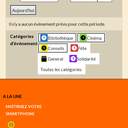
Aujourd’hui
Il n’y a aucun évènement prévu pour cette période.
Catégories
Bibliothèque
Cinéma
d’évènement
Conseils
Fête
General
Solidarité
Toutes les catégories
Créer
A LA UNE
un
Google
MAÎTRISEZ VOTRE
compte
SMARTPHONE
Créer
un
iCal