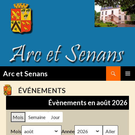
Search
Arc et Senans
SKIP
PRIMAR
TO
MENU
ÉVÉNEMENTS
CONTENT
Évènements en août 2026
Mois
Semaine
Jour
Mois
Année