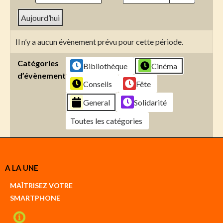
Aujourd’hui
Il n’y a aucun évènement prévu pour cette période.
Catégories
Bibliothèque
Cinéma
d’évènement
Conseils
Fête
General
Solidarité
Toutes les catégories
Créer
A LA UNE
un
Google
MAÎTRISEZ VOTRE
compte
SMARTPHONE
Créer
un
iCal