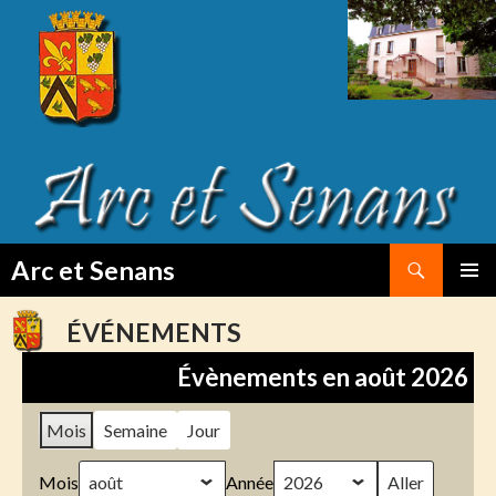
Search
Arc et Senans
SKIP
PRIMAR
TO
MENU
ÉVÉNEMENTS
CONTENT
Évènements en août 2026
Mois
Semaine
Jour
Mois
Année