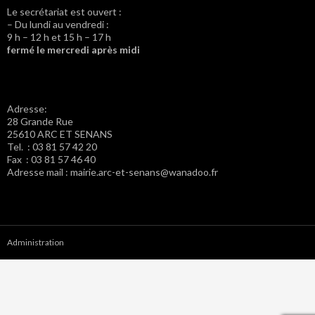
Le secrétariat est ouvert :
– Du lundi au vendredi :
9 h – 12 h et 15 h – 17 h
fermé le mercredi après midi
Adresse:
28 Grande Rue
25610 ARC ET SENANS
Tel. : 03 81 57 42 20
Fax : 03 81 57 46 40
Adresse mail : mairie.arc-et-senans@wanadoo.fr
Administration