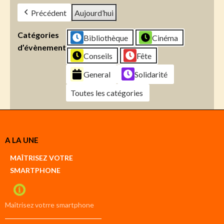
Précédent
Aujourd’hui
Catégories
Bibliothèque
Cinéma
d’évènement
Conseils
Fête
General
Solidarité
Toutes les catégories
Créer
A LA UNE
un
Google
MAÎTRISEZ VOTRE
compte
SMARTPHONE
Créer
un
iCal
compte
Maîtrisez votrre smartphone