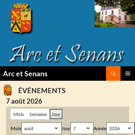
Search
Arc et Senans
SKIP
PRIMAR
TO
MENU
ÉVÉNEMENTS
CONTENT
7 août 2026
Mois
Semaine
Jour
Mois
Jour
Année