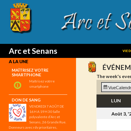
SKIP
Search
Arc et Senans
VIE 
A LA UNE
ÉVÉNEM
MAÎTRISEZ VOTRE
SMARTPHONE
The week's eve
Maîtrisez votrre
smartphone
Vue
Calendr
DON DE SANG
LUN
LUN
VENDREDI 7 AOÛT DE
16 H A 19 H 30 Salle
Août 3, '
polyvalente d’Arc et
Senans, 26 Grande Rue.
Donneurs avec rdv prioritaires,