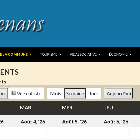
 TO CONTENT
DE LA COMMUNE
TOURISME
VIE ASSOCIATIVE
ÉCONOMIE
ENTS
nts
ier
Vue en
Liste
Mois
Semaine
Jour
Aujourd’hui
DI
MAR
MARDI
MER
MERCREDI
JEU
JEUDI
3
4
5
6
26
Août 4, '26
Août 5, '26
Août 6, '26
août
août
août
aoû