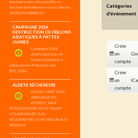
donneurs sans rdv accueillis en
Catégories
fonction de l’affluence sur la collecte.
VENEZ NOMBREUX !
d’évènement
CAMPAGNE 2026
DESTRUCTION DE FRELONS
ASIATIQUES À PATTES
JAUNES
Créer
Campagne 2026
un
Go
destruction nids de
frelons asiatiques à
compte
pattes jaunes Protocole aide
BFC_2026
Créer
un
iCa
ALERTE SÉCHERESSE
compte
NIVEAU CRISE TOUT
ARROSAGE EST
INTERDIT, SAUF
POTAGER ENTRE 20 H ET 8 H ET
UTILISATION DE L’EAU
RÉGLEMENTÉE VOIR TABLEAUX CI-
DESSOUS