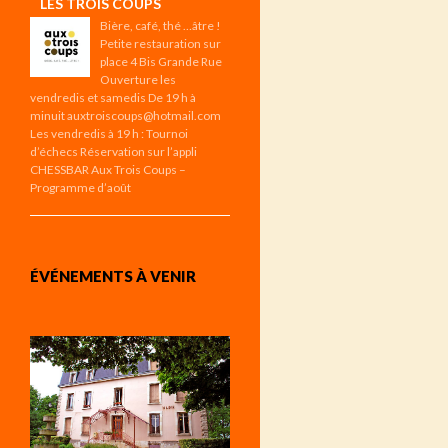
LES TROIS COUPS
Bière, café, thé …âtre !
Petite restauration sur
place 4 Bis Grande Rue
Ouverture les
vendredis et samedis De 19 h à
minuit auxtroiscoups@hotmail.com
Les vendredis à 19 h : Tournoi
d’échecs Réservation sur l’appli
CHESSBAR Aux Trois Coups –
Programme d’août
ÉVÉNEMENTS À VENIR