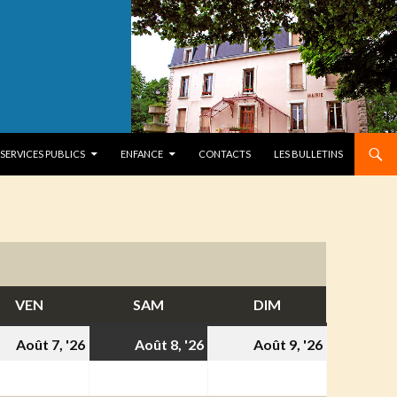
SERVICES PUBLICS
ENFANCE
CONTACTS
LES BULLETINS
VEN
VENDREDI
SAM
SAMEDI
DIM
DIMANCHE
7
8
9
Août 7, '26
Août 8, '26
Août 9, '26
t
août
août
août