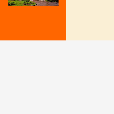
Mentions Légales
Le secrétariat e
– Du lundi au v
Politique de confidentialité
9 h – 12 h et 15
fermé le mercr