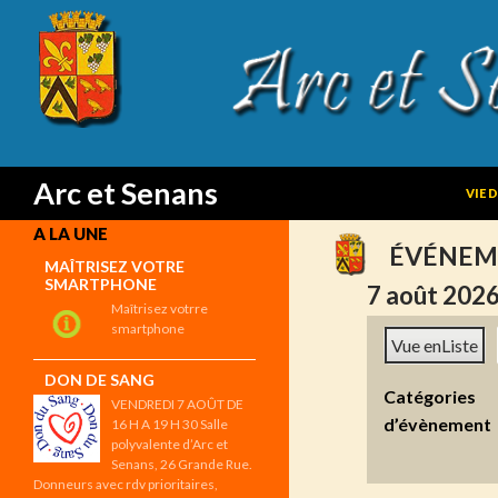
SKIP
Search
Arc et Senans
VIE 
A LA UNE
ÉVÉNEM
MAÎTRISEZ VOTRE
SMARTPHONE
7 août 202
Maîtrisez votrre
smartphone
Vue en
Liste
DON DE SANG
Catégories
VENDREDI 7 AOÛT DE
d’évènement
16 H A 19 H 30 Salle
polyvalente d’Arc et
Senans, 26 Grande Rue.
Donneurs avec rdv prioritaires,