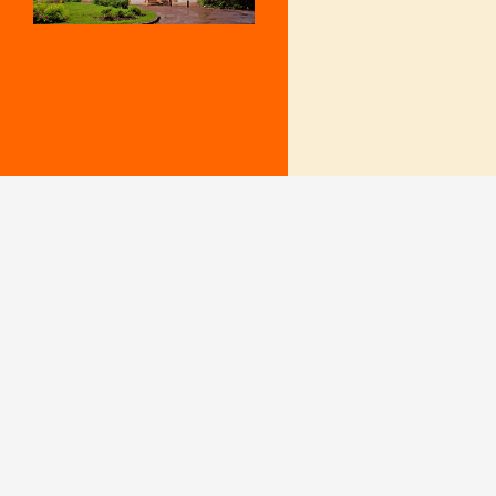
Mentions Légales
Le secrétariat e
– Du lundi au v
Politique de confidentialité
9 h – 12 h et 15
fermé le mercr