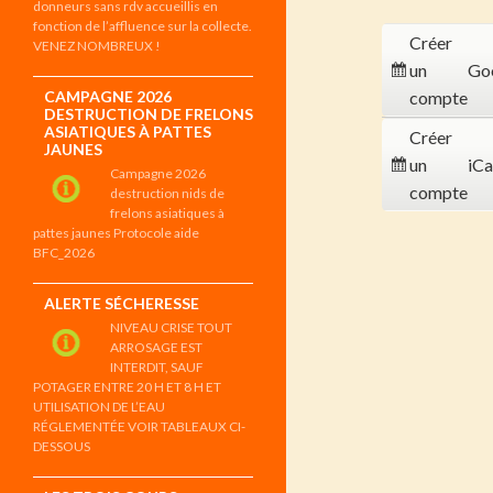
donneurs sans rdv accueillis en
fonction de l’affluence sur la collecte.
Créer
VENEZ NOMBREUX !
un
Go
CAMPAGNE 2026
compte
DESTRUCTION DE FRELONS
ASIATIQUES À PATTES
Créer
JAUNES
un
iCa
Campagne 2026
compte
destruction nids de
frelons asiatiques à
pattes jaunes Protocole aide
BFC_2026
ALERTE SÉCHERESSE
NIVEAU CRISE TOUT
ARROSAGE EST
INTERDIT, SAUF
POTAGER ENTRE 20 H ET 8 H ET
UTILISATION DE L’EAU
RÉGLEMENTÉE VOIR TABLEAUX CI-
DESSOUS