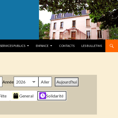
SERVICES PUBLICS
ENFANCE
CONTACTS
LES BULLETINS
Année
Aujourd’hui
Fête
General
Solidarité