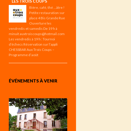
LES TROIS COUPS
Bière, café, thé …âtre !
Petite restauration sur
place 4 Bis Grande Rue
Ouverture les
vendredis et samedis De 19 h à
minuit auxtroiscoups@hotmail.com
Les vendredis à 19 h : Tournoi
d’échecs Réservation sur l’appli
CHESSBAR Aux Trois Coups –
Programme d’août
ÉVÉNEMENTS À VENIR