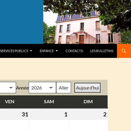
SERVICES PUBLICS
ENFANCE
CONTACTS
LES BULLETINS
Année
Aujourd’hui
VEN
VENDREDI
SAM
SAMEDI
DIM
DIMANCHE
31
31
1
1
2
2
et
juillet
août
août