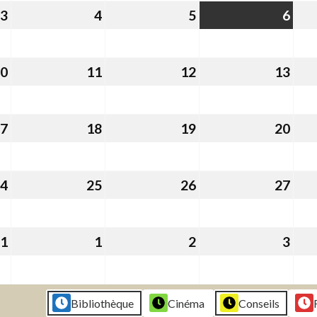
2026
2026
2026
202
3
3
4
4
5
5
6
6
août
août
août
aoû
2026
2026
2026
202
0
10
11
11
12
12
13
13
août
août
août
aoû
2026
2026
2026
202
7
17
18
18
19
19
20
20
août
août
août
aoû
2026
2026
2026
202
4
24
25
25
26
26
27
27
août
août
août
aoû
2026
2026
2026
202
1
31
1
1
2
2
3
3
août
septembre
septembre
sep
2026
2026
2026
202
Bibliothèque
Cinéma
Conseils