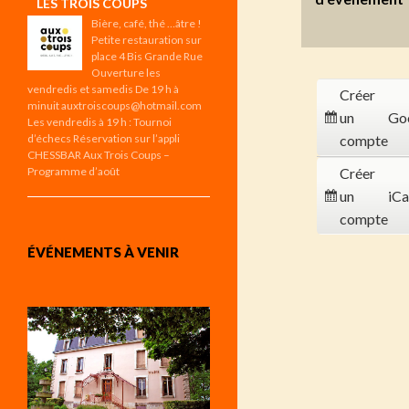
LES TROIS COUPS
Bière, café, thé …âtre !
Petite restauration sur
place 4 Bis Grande Rue
Ouverture les
vendredis et samedis De 19 h à
Créer
minuit auxtroiscoups@hotmail.com
un
Go
Les vendredis à 19 h : Tournoi
d’échecs Réservation sur l’appli
compte
CHESSBAR Aux Trois Coups –
Programme d’août
Créer
un
iCa
compte
ÉVÉNEMENTS À VENIR