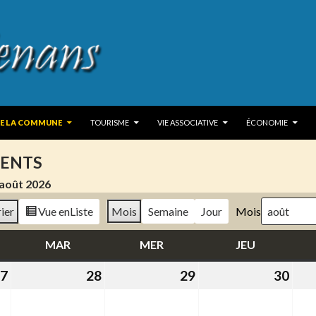
 TO CONTENT
DE LA COMMUNE
TOURISME
VIE ASSOCIATIVE
ÉCONOMIE
ENTS
août 2026
ier
Vue en
Liste
Mois
Semaine
Jour
Mois
DI
MAR
MARDI
MER
MERCREDI
JEU
JEUDI
7
27
28
28
29
29
30
30
juillet
juillet
juillet
juill