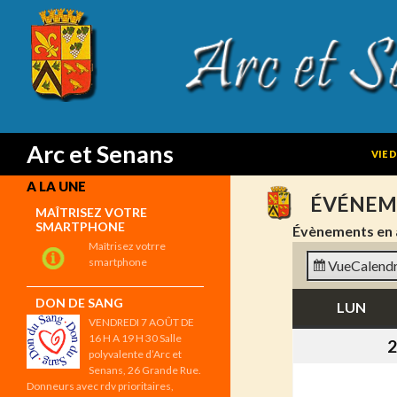
SKIP
Search
Arc et Senans
VIE 
A LA UNE
ÉVÉNEM
MAÎTRISEZ VOTRE
SMARTPHONE
Évènements en 
Maîtrisez votrre
smartphone
Vue
Calendr
DON DE SANG
LUN
LUN
VENDREDI 7 AOÛT DE
16 H A 19 H 30 Salle
2
polyvalente d’Arc et
Senans, 26 Grande Rue.
Donneurs avec rdv prioritaires,