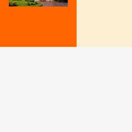
Mentions Légales
Le secrétariat e
– Du lundi au v
Politique de confidentialité
9 h – 12 h et 15
fermé le mercr