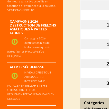
donneurs sans rdv accueillis en
fonction de l’affluence sur la collecte.
VENEZ NOMBREUX !
CAMPAGNE 2026
1
DESTRUCTION DE FRELONS
ASIATIQUES À PATTES
JAUNES
Campagne 2026
destruction nids de
1
frelons asiatiques à
pattes jaunes Protocole aide
BFC_2026
2
ALERTE SÉCHERESSE
NIVEAU CRISE TOUT
ARROSAGE EST
INTERDIT, SAUF
3
POTAGER ENTRE 20 H ET 8 H ET
UTILISATION DE L’EAU
RÉGLEMENTÉE VOIR TABLEAUX CI-
DESSOUS
Catégories
d’évènement