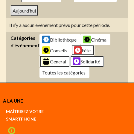
Aujourd’hui
Il n’y a aucun évènement prévu pour cette période.
Catégories
Bibliothèque
Cinéma
d’évènement
Conseils
Fête
General
Solidarité
Toutes les catégories
Créer
A LA UNE
un
Google
MAÎTRISEZ VOTRE
compte
SMARTPHONE
Créer
un
iCal