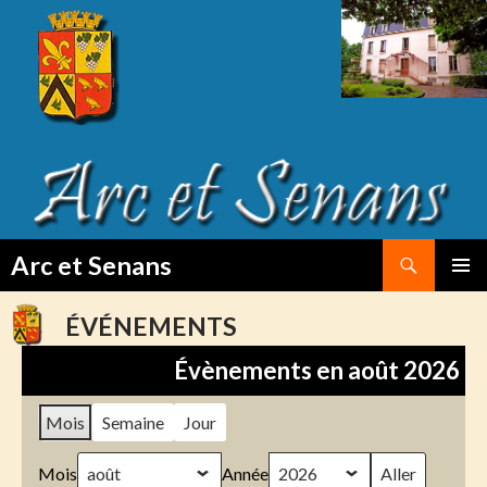
Search
Arc et Senans
SKIP
PRIMAR
TO
MENU
ÉVÉNEMENTS
CONTENT
Évènements en août 2026
Mois
Semaine
Jour
Mois
Année