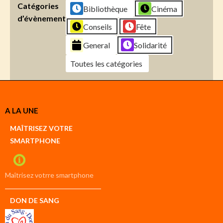
Catégories
Bibliothèque
Cinéma
d’évènement
Conseils
Fête
General
Solidarité
Toutes les catégories
Créer
A LA UNE
un
Google
MAÎTRISEZ VOTRE
compte
SMARTPHONE
Créer
un
iCal
compte
Maîtrisez votrre smartphone
DON DE SANG