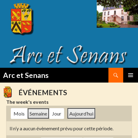
Search
Arc et Senans
SKIP
PRIMAR
TO
MENU
ÉVÉNEMENTS
CONTENT
The week's events
Mois
Semaine
Jour
Aujourd’hui
Il n’y a aucun évènement prévu pour cette période.