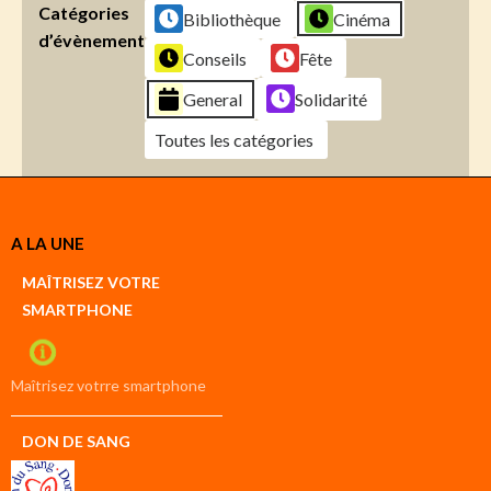
Catégories
Bibliothèque
Cinéma
d’évènement
Conseils
Fête
General
Solidarité
Toutes les catégories
Créer
A LA UNE
un
Google
MAÎTRISEZ VOTRE
compte
SMARTPHONE
Créer
un
iCal
compte
Maîtrisez votrre smartphone
DON DE SANG