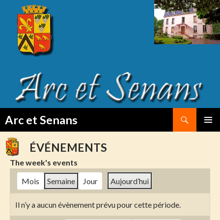
Search
Arc et Senans
SKIP
PRIMAR
TO
MENU
ÉVÉNEMENTS
CONTENT
The week's events
Mois
Semaine
Jour
Aujourd’hui
Il n’y a aucun évènement prévu pour cette période.