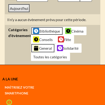
Aujourd’hui
Il n’y a aucun évènement prévu pour cette période.
Catégories
Bibliothèque
Cinéma
d’évènement
Conseils
Fête
General
Solidarité
Toutes les catégories
Créer
A LA UNE
un
Google
MAÎTRISEZ VOTRE
compte
SMARTPHONE
Créer
un
iCal