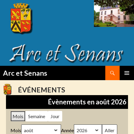
Search
Arc et Senans
SKIP
PRIMAR
TO
MENU
ÉVÉNEMENTS
CONTENT
Évènements en août 2026
Mois
Semaine
Jour
Mois
Année