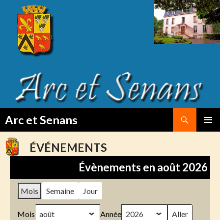
Search
Arc et Senans
SKIP
PRIMAR
TO
MENU
ÉVÉNEMENTS
CONTENT
Évènements en août 2026
Mois
Semaine
Jour
Mois
Année