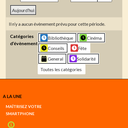
Aujourd’hui
Il n’y a aucun évènement prévu pour cette période.
Catégories
Bibliothèque
Cinéma
d’évènement
Conseils
Fête
General
Solidarité
Toutes les catégories
Créer
A LA UNE
un
Google
MAÎTRISEZ VOTRE
compte
SMARTPHONE
Créer
un
iCal