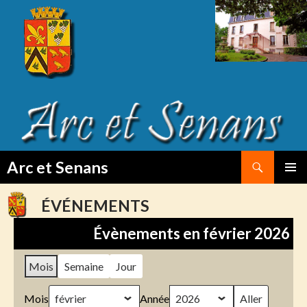
Search
Arc et Senans
SKIP
PRIMAR
TO
MENU
ÉVÉNEMENTS
CONTENT
Évènements en février 2026
Mois
Semaine
Jour
Mois
Année