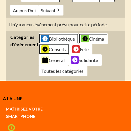
Aujourd’hui
Suivant
Il n’y a aucun évènement prévu pour cette période.
Catégories
Bibliothèque
Cinéma
d’évènement
Conseils
Fête
General
Solidarité
Toutes les catégories
Créer
A LA UNE
un
Google
MAÎTRISEZ VOTRE
compte
SMARTPHONE
Créer
un
iCal