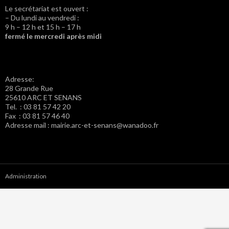
Le secrétariat est ouvert :
– Du lundi au vendredi :
9 h – 12 h et 15 h – 17 h
fermé le mercredi après midi
Adresse:
28 Grande Rue
25610 ARC ET SENANS
Tel. : 03 81 57 42 20
Fax : 03 81 57 46 40
Adresse mail : mairie.arc-et-senans@wanadoo.fr
Administration