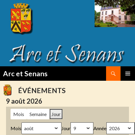
Search
Arc et Senans
SKIP
PRIMAR
TO
MENU
ÉVÉNEMENTS
CONTENT
9 août 2026
Mois
Semaine
Jour
Mois
Jour
Année