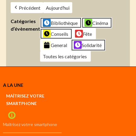
Précédent
Aujourd’hui
Catégories
Bibliothèque
Cinéma
d’évènement
Conseils
Fête
General
Solidarité
Toutes les catégories
Créer
A LA UNE
un
Google
MAÎTRISEZ VOTRE
compte
SMARTPHONE
Créer
un
iCal
compte
Maîtrisez votrre smartphone