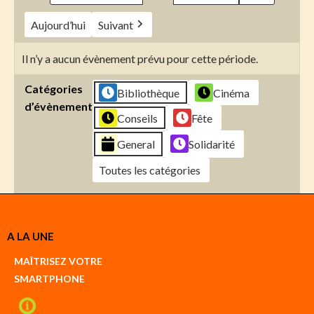
Aujourd’hui
Suivant
Il n’y a aucun évènement prévu pour cette période.
Catégories
Bibliothèque
Cinéma
d’évènement
Conseils
Fête
General
Solidarité
Toutes les catégories
Créer
A LA UNE
un
Google
MAÎTRISEZ VOTRE
compte
SMARTPHONE
Créer
un
iCal