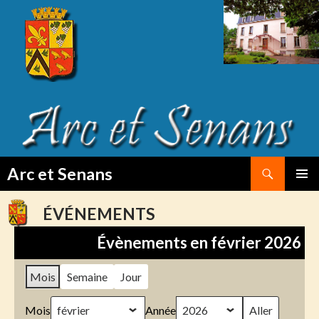
Search
Arc et Senans
SKIP
PRIMAR
TO
MENU
ÉVÉNEMENTS
CONTENT
Évènements en février 2026
Mois
Semaine
Jour
Mois
Année