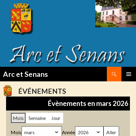
Search
Arc et Senans
SKIP
PRIMAR
TO
MENU
ÉVÉNEMENTS
CONTENT
Évènements en mars 2026
Mois
Semaine
Jour
Mois
Année