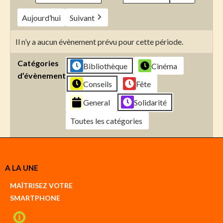
Aujourd’hui
Suivant
Il n’y a aucun évènement prévu pour cette période.
Catégories
Bibliothèque
Cinéma
d’évènement
Conseils
Fête
General
Solidarité
Toutes les catégories
Créer
A LA UNE
un
Google
MAÎTRISEZ VOTRE
compte
SMARTPHONE
Créer
un
iCal