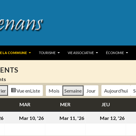
 TO CONTENT
DE LA COMMUNE
TOURISME
VIE ASSOCIATIVE
ÉCONOMIE
ENTS
nts
ier
Vue en
Liste
Mois
Semaine
Jour
Aujourd’hui
S
DI
MAR
MARDI
MER
MERCREDI
JEU
JEUDI
9
10
11
12
26
Mar 10, '26
Mar 11, '26
Mar 12, '26
mars
mars
mars
mar