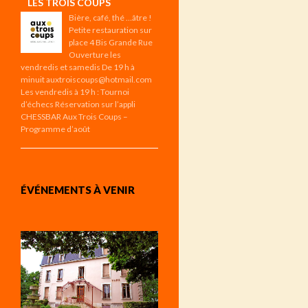
LES TROIS COUPS
Bière, café, thé …âtre !
Petite restauration sur
place 4 Bis Grande Rue
Ouverture les
vendredis et samedis De 19 h à
minuit auxtroiscoups@hotmail.com
Les vendredis à 19 h : Tournoi
d’échecs Réservation sur l’appli
CHESSBAR Aux Trois Coups –
Programme d’août
ÉVÉNEMENTS À VENIR