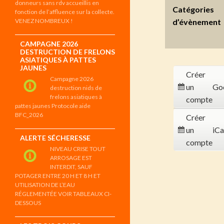
donneurs sans rdv accueillis en
Catégories
fonction de l’affluence sur la collecte.
VENEZ NOMBREUX !
d’évènement
CAMPAGNE 2026
DESTRUCTION DE FRELONS
ASIATIQUES À PATTES
JAUNES
Créer
Campagne 2026
un
Go
destruction nids de
frelons asiatiques à
compte
pattes jaunes Protocole aide
BFC_2026
Créer
un
iCa
ALERTE SÉCHERESSE
compte
NIVEAU CRISE TOUT
ARROSAGE EST
INTERDIT, SAUF
POTAGER ENTRE 20 H ET 8 H ET
UTILISATION DE L’EAU
RÉGLEMENTÉE VOIR TABLEAUX CI-
DESSOUS