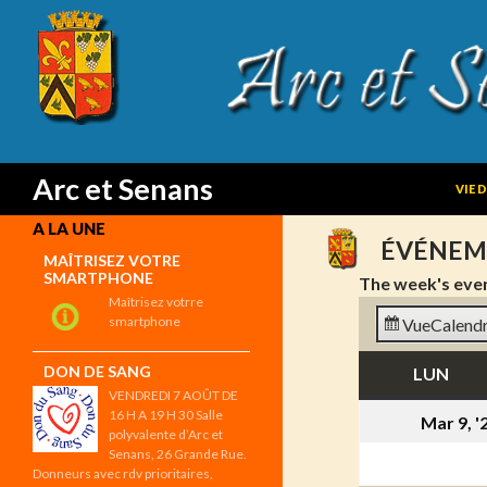
SKIP
Search
Arc et Senans
VIE 
A LA UNE
ÉVÉNEM
MAÎTRISEZ VOTRE
SMARTPHONE
The week's eve
Maîtrisez votrre
smartphone
Vue
Calendr
DON DE SANG
LUN
LUN
VENDREDI 7 AOÛT DE
16 H A 19 H 30 Salle
Mar 9, '
polyvalente d’Arc et
Senans, 26 Grande Rue.
Donneurs avec rdv prioritaires,