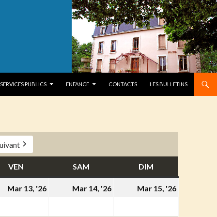
SERVICES PUBLICS
ENFANCE
CONTACTS
LES BULLETINS
uivant
VEN
VENDREDI
SAM
SAMEDI
DIM
DIMANCHE
13
14
15
Mar 13, '26
Mar 14, '26
Mar 15, '26
s
mars
mars
mars