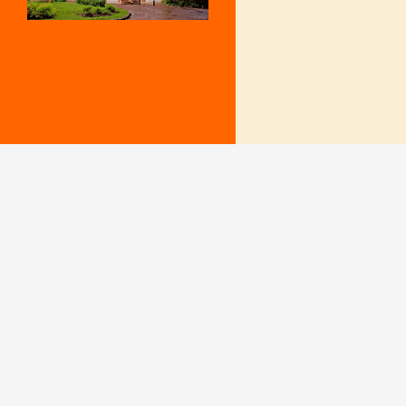
Mentions Légales
Le secrétariat e
– Du lundi au v
Politique de confidentialité
9 h – 12 h et 15
fermé le mercr