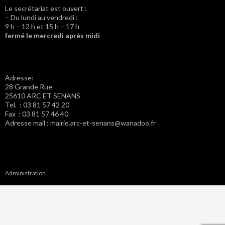
Le secrétariat est ouvert :
– Du lundi au vendredi :
9 h – 12 h et 15 h – 17 h
fermé le mercredi après midi
Adresse:
28 Grande Rue
25610 ARC ET SENANS
Tel. : 03 81 57 42 20
Fax : 03 81 57 46 40
Adresse mail : mairie.arc-et-senans@wanadoo.fr
Administration