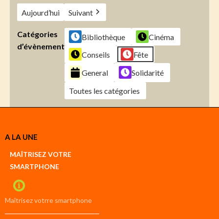
Aujourd’hui
Suivant
Catégories
Bibliothèque
Cinéma
d’évènement
Conseils
Fête
General
Solidarité
Toutes les catégories
Créer
A LA UNE
un
Google
MAÎTRISEZ VOTRE
compte
SMARTPHONE
Créer
un
iCal
compte
Maîtrisez votrre smartphone