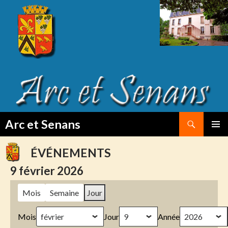
Search
Arc et Senans
SKIP
PRIMAR
TO
MENU
ÉVÉNEMENTS
CONTENT
9 février 2026
Mois
Semaine
Jour
Mois
Jour
Année