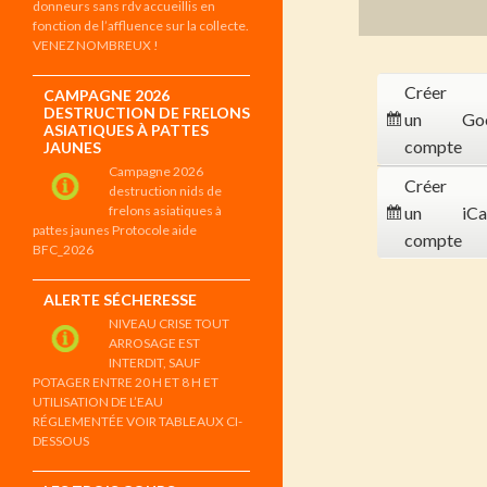
donneurs sans rdv accueillis en
fonction de l’affluence sur la collecte.
VENEZ NOMBREUX !
Créer
CAMPAGNE 2026
DESTRUCTION DE FRELONS
un
Go
ASIATIQUES À PATTES
compte
JAUNES
Campagne 2026
Créer
destruction nids de
frelons asiatiques à
un
iCa
pattes jaunes Protocole aide
compte
BFC_2026
ALERTE SÉCHERESSE
NIVEAU CRISE TOUT
ARROSAGE EST
INTERDIT, SAUF
POTAGER ENTRE 20 H ET 8 H ET
UTILISATION DE L’EAU
RÉGLEMENTÉE VOIR TABLEAUX CI-
DESSOUS