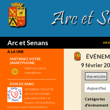
SKIP
Search
Arc et Senans
VIE 
A LA UNE
ÉVÉNEM
MAÎTRISEZ VOTRE
SMARTPHONE
9 février 2
Maîtrisez votrre
smartphone
Vue en
Liste
DON DE SANG
Aujourd’hui
VENDREDI 7 AOÛT DE
16 H A 19 H 30 Salle
polyvalente d’Arc et
Catégories
Senans, 26 Grande Rue.
d’évènement
Donneurs avec rdv prioritaires,