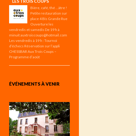
LES TROIS COUPS
Bière, café, thé …âtre !
Petite restauration sur
place 4 Bis Grande Rue
Ouverture les
vendredis et samedis De 19 h à
minuit auxtroiscoups@hotmail.com
Les vendredis à 19 h : Tournoi
d’échecs Réservation sur l’appli
CHESSBAR Aux Trois Coups –
Programme d’août
ÉVÉNEMENTS À VENIR