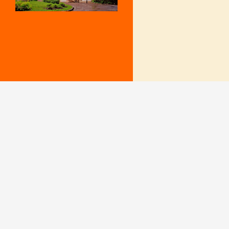
Mentions Légales
Le secrétariat e
– Du lundi au v
Politique de confidentialité
9 h – 12 h et 15
fermé le mercr