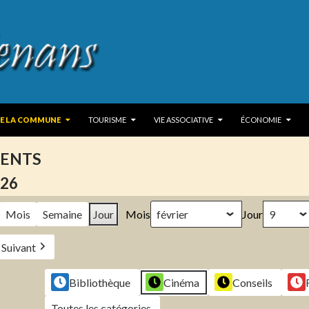
 TO CONTENT
DE LA COMMUNE
TOURISME
VIE ASSOCIATIVE
ÉCONOMIE
ENTS
026
Mois
Semaine
Jour
Mois
Jour
Suivant
Bibliothèque
Cinéma
Conseils
Toutes les catégories