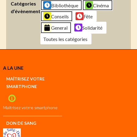
Catégories
Bibliothèque
Cinéma
d’évènement
Conseils
Fête
General
Solidarité
Toutes les catégories
Créer
A LA UNE
un
Google
MAÎTRISEZ VOTRE
compte
SMARTPHONE
Créer
un
iCal
compte
Maîtrisez votrre smartphone
DON DE SANG