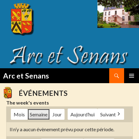
Search
Arc et Senans
SKIP
PRIMAR
TO
MENU
ÉVÉNEMENTS
CONTENT
The week's events
Mois
Semaine
Jour
Aujourd’hui
Suivant
Il n’y a aucun évènement prévu pour cette période.