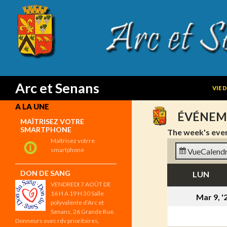
SKIP
Search
Arc et Senans
VIE 
A LA UNE
ÉVÉNEM
MAÎTRISEZ VOTRE
SMARTPHONE
The week's eve
Maîtrisez votrre
smartphone
Vue
Calendr
DON DE SANG
LUN
LUN
VENDREDI 7 AOÛT DE
16 H A 19 H 30 Salle
Mar 9, '
polyvalente d’Arc et
Senans, 26 Grande Rue.
Donneurs avec rdv prioritaires,