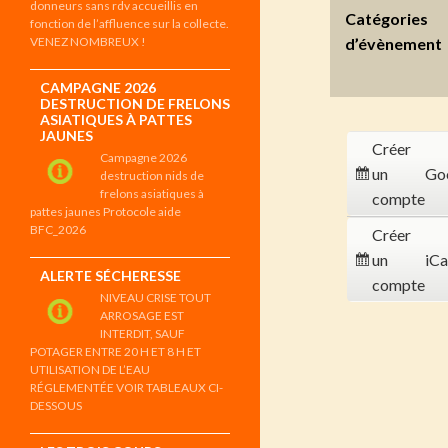
donneurs sans rdv accueillis en
Catégories
fonction de l’affluence sur la collecte.
VENEZ NOMBREUX !
d’évènement
CAMPAGNE 2026
DESTRUCTION DE FRELONS
ASIATIQUES À PATTES
JAUNES
Créer
Campagne 2026
un
Go
destruction nids de
frelons asiatiques à
compte
pattes jaunes Protocole aide
BFC_2026
Créer
un
iCa
ALERTE SÉCHERESSE
compte
NIVEAU CRISE TOUT
ARROSAGE EST
INTERDIT, SAUF
POTAGER ENTRE 20 H ET 8 H ET
UTILISATION DE L’EAU
RÉGLEMENTÉE VOIR TABLEAUX CI-
DESSOUS