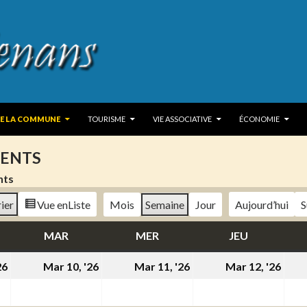
 TO CONTENT
DE LA COMMUNE
TOURISME
VIE ASSOCIATIVE
ÉCONOMIE
ENTS
nts
ier
Vue en
Liste
Mois
Semaine
Jour
Aujourd’hui
S
DI
MAR
MARDI
MER
MERCREDI
JEU
JEUDI
9
10
11
12
26
Mar 10, '26
Mar 11, '26
Mar 12, '26
mars
mars
mars
mar