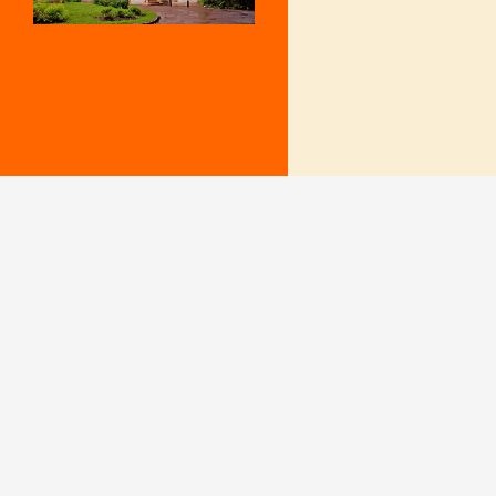
Mentions Légales
Le secrétariat e
– Du lundi au v
Politique de confidentialité
9 h – 12 h et 15
fermé le mercr