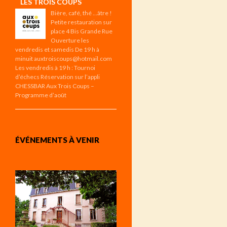
LES TROIS COUPS
Bière, café, thé …âtre !
Petite restauration sur
place 4 Bis Grande Rue
Ouverture les
vendredis et samedis De 19 h à
minuit auxtroiscoups@hotmail.com
Les vendredis à 19 h : Tournoi
d’échecs Réservation sur l’appli
CHESSBAR Aux Trois Coups –
Programme d’août
ÉVÉNEMENTS À VENIR