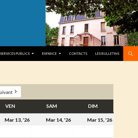
SERVICES PUBLICS
ENFANCE
CONTACTS
LES BULLETINS
uivant
VEN
VENDREDI
SAM
SAMEDI
DIM
DIMANCHE
13
14
15
Mar 13, '26
Mar 14, '26
Mar 15, '26
s
mars
mars
mars