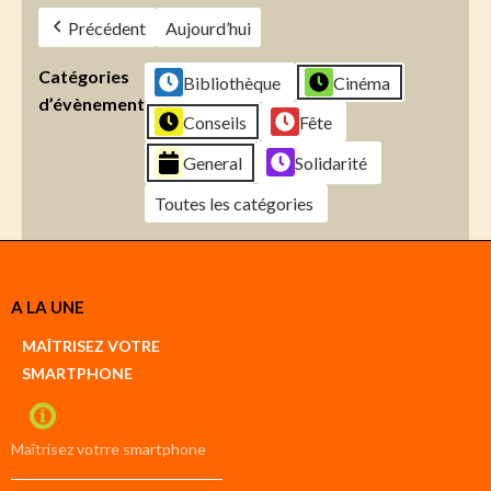
Précédent
Aujourd’hui
Catégories
Bibliothèque
Cinéma
d’évènement
Conseils
Fête
General
Solidarité
Toutes les catégories
Créer
A LA UNE
un
Google
MAÎTRISEZ VOTRE
compte
SMARTPHONE
Créer
un
iCal
compte
Maîtrisez votrre smartphone