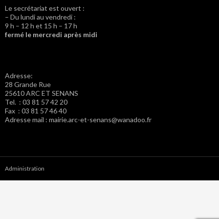
Le secrétariat est ouvert :
– Du lundi au vendredi :
9 h – 12 h et 15 h – 17 h
fermé le mercredi après midi
Adresse:
28 Grande Rue
25610 ARC ET SENANS
Tel. : 03 81 57 42 20
Fax : 03 81 57 46 40
Adresse mail : mairie.arc-et-senans@wanadoo.fr
Administration