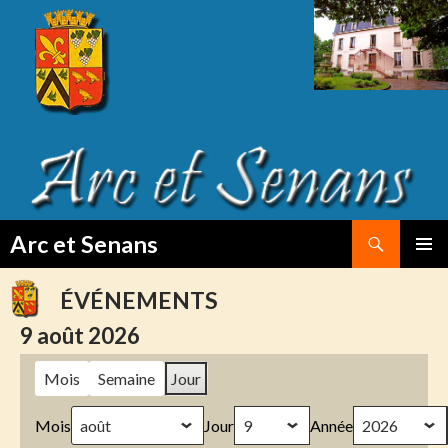
Search
Arc et Senans
SKIP
PRIMAR
TO
MENU
ÉVÉNEMENTS
CONTENT
9 août 2026
Mois
Semaine
Jour
Mois
Jour
Année