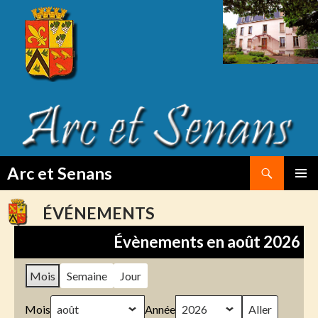
Search
Arc et Senans
SKIP
PRIMAR
TO
MENU
ÉVÉNEMENTS
CONTENT
Évènements en août 2026
Mois
Semaine
Jour
Mois
Année