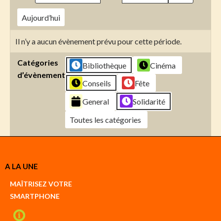
Aujourd’hui
Il n’y a aucun évènement prévu pour cette période.
Catégories
Bibliothèque
Cinéma
d’évènement
Conseils
Fête
General
Solidarité
Toutes les catégories
Créer
A LA UNE
un
Google
MAÎTRISEZ VOTRE
compte
SMARTPHONE
Créer
un
iCal