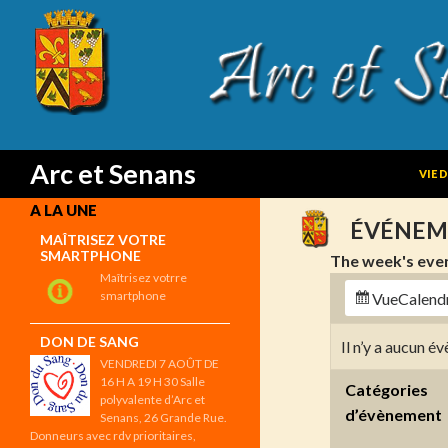
SKIP
Search
Arc et Senans
VIE 
A LA UNE
ÉVÉNEM
MAÎTRISEZ VOTRE
SMARTPHONE
The week's eve
Maîtrisez votrre
smartphone
Vue
Calend
DON DE SANG
Il n’y a aucun 
VENDREDI 7 AOÛT DE
16 H A 19 H 30 Salle
Catégories
polyvalente d’Arc et
d’évènement
Senans, 26 Grande Rue.
Donneurs avec rdv prioritaires,