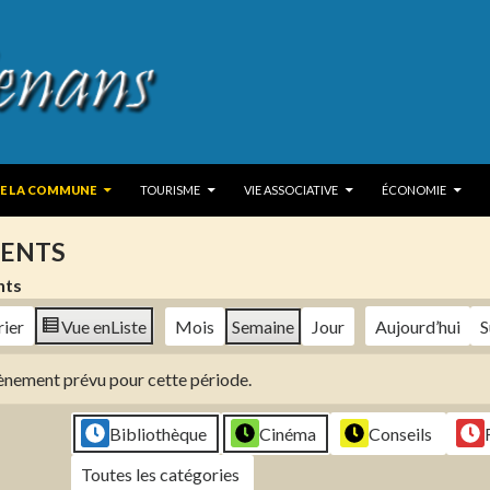
 TO CONTENT
DE LA COMMUNE
TOURISME
VIE ASSOCIATIVE
ÉCONOMIE
ENTS
nts
rier
Vue en
Liste
Mois
Semaine
Jour
Aujourd’hui
S
évènement prévu pour cette période.
Bibliothèque
Cinéma
Conseils
Toutes les catégories