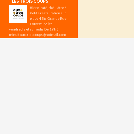
LES TROIS COUPS
Bière, café, thé …âtre !
Petite restauration sur
place 4 Bis Grande Rue
Ouverture les
vendredis et samedis De 19 h à
minuit auxtroiscoups@hotmail.com
Les vendredis à 19 h : Tournoi
d’échecs Réservation sur l’appli
CHESSBAR Aux Trois Coups –
Programme d’août
ÉVÉNEMENTS À VENIR