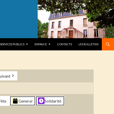
SERVICES PUBLICS
ENFANCE
CONTACTS
LES BULLETINS
uivant
Fête
General
Solidarité