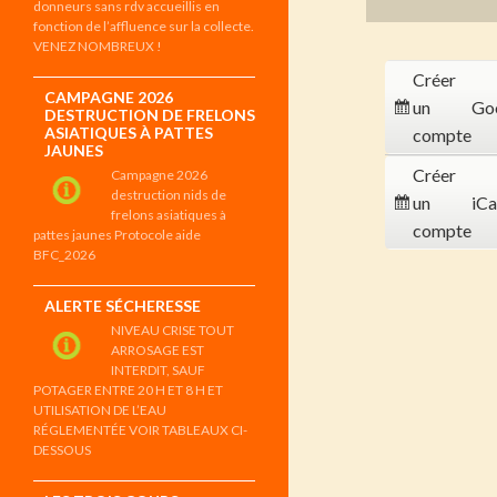
donneurs sans rdv accueillis en
fonction de l’affluence sur la collecte.
VENEZ NOMBREUX !
Créer
CAMPAGNE 2026
un
Go
DESTRUCTION DE FRELONS
ASIATIQUES À PATTES
compte
JAUNES
Créer
Campagne 2026
destruction nids de
un
iCa
frelons asiatiques à
compte
pattes jaunes Protocole aide
BFC_2026
ALERTE SÉCHERESSE
NIVEAU CRISE TOUT
ARROSAGE EST
INTERDIT, SAUF
POTAGER ENTRE 20 H ET 8 H ET
UTILISATION DE L’EAU
RÉGLEMENTÉE VOIR TABLEAUX CI-
DESSOUS