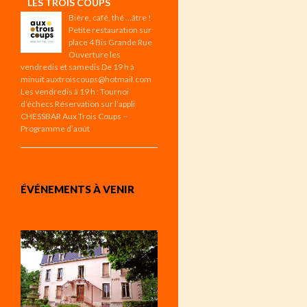
LES TROIS COUPS
Bière, café, thé …âtre !
Petite restauration sur
place 4 Bis Grande Rue
Ouverture les
vendredis et samedis De 19 h à
minuit auxtroiscoups@hotmail.com
Les vendredis à 19 h : Tournoi
d’échecs Réservation sur l’appli
CHESSBAR Aux Trois Coups –
Programme d’août
ÉVÉNEMENTS À VENIR