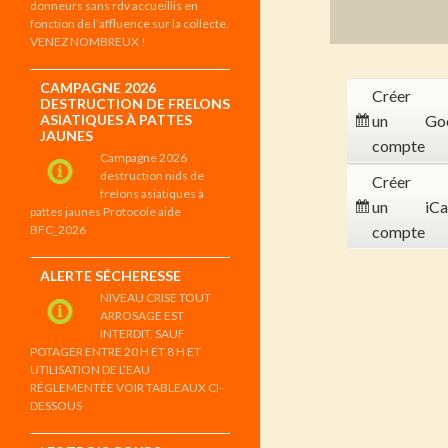
donneurs sans rdv accueillis en
fonction de l’affluence sur la collecte.
VENEZ NOMBREUX !
CAMPAGNE 2026
Créer
DESTRUCTION DE FRELONS
ASIATIQUES À PATTES
un
Go
JAUNES
compte
Campagne 2026
destruction nids de
Créer
frelons asiatiques à
un
iCa
pattes jaunes Protocole aide
BFC_2026
compte
ALERTE SÉCHERESSE
NIVEAU CRISE TOUT
ARROSAGE EST
INTERDIT, SAUF
POTAGER ENTRE 20 H ET 8 H ET
UTILISATION DE L’EAU
RÉGLEMENTÉE VOIR TABLEAUX CI-
DESSOUS