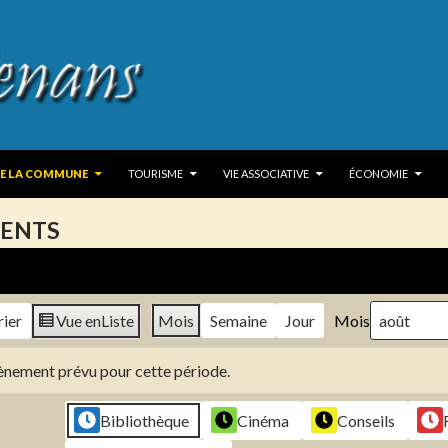
 TO CONTENT
DE LA COMMUNE
TOURISME
VIE ASSOCIATIVE
ÉCONOMIE
ENTS
rier
Vue en
Liste
Mois
Semaine
Jour
Mois
évènement prévu pour cette période.
Bibliothèque
Cinéma
Conseils