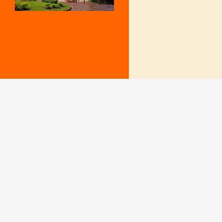
Mentions Légales
Le secrétariat e
– Du lundi au v
Politique de confidentialité
9 h – 12 h et 15
fermé le mercr