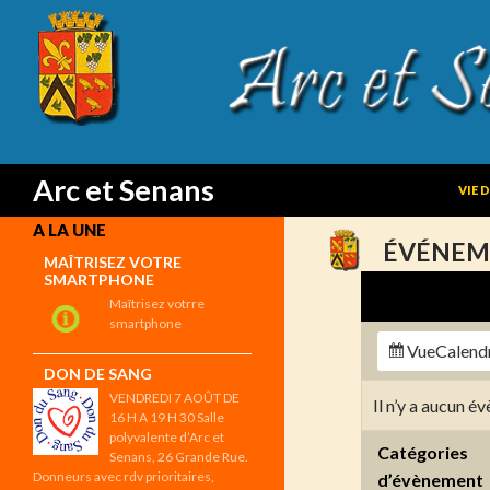
SKIP
Search
Arc et Senans
VIE 
A LA UNE
ÉVÉNEM
MAÎTRISEZ VOTRE
SMARTPHONE
Maîtrisez votrre
smartphone
Vue
Calend
DON DE SANG
VENDREDI 7 AOÛT DE
Il n’y a aucun 
16 H A 19 H 30 Salle
polyvalente d’Arc et
Catégories
Senans, 26 Grande Rue.
Donneurs avec rdv prioritaires,
d’évènement