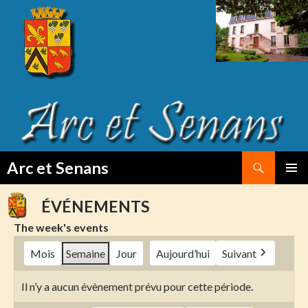
Search
Arc et Senans
SKIP
PRIMAR
TO
MENU
ÉVÉNEMENTS
CONTENT
The week's events
Mois
Semaine
Jour
Aujourd’hui
Suivant
Il n’y a aucun évènement prévu pour cette période.