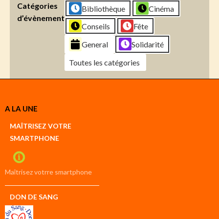
Catégories
Bibliothèque
Cinéma
d’évènement
Conseils
Fête
General
Solidarité
Toutes les catégories
Créer
A LA UNE
un
Google
MAÎTRISEZ VOTRE
compte
SMARTPHONE
Créer
un
iCal
compte
Maîtrisez votrre smartphone
DON DE SANG