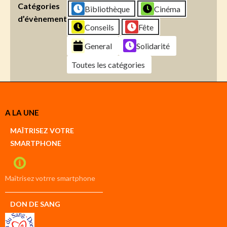
Catégories
Bibliothèque
Cinéma
d’évènement
Conseils
Fête
General
Solidarité
Toutes les catégories
Créer
A LA UNE
un
Google
MAÎTRISEZ VOTRE
compte
SMARTPHONE
Créer
un
iCal
compte
Maîtrisez votrre smartphone
DON DE SANG