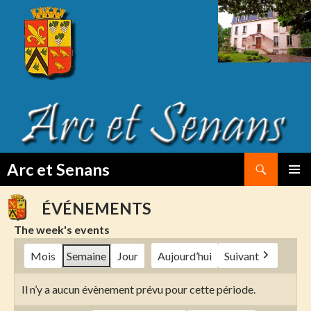
Search
Arc et Senans
SKIP
PRIMAR
TO
MENU
ÉVÉNEMENTS
CONTENT
The week's events
Mois
Semaine
Jour
Aujourd’hui
Suivant
Il n’y a aucun évènement prévu pour cette période.