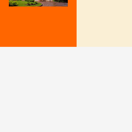
Mentions Légales
Le secrétariat e
– Du lundi au v
Politique de confidentialité
9 h – 12 h et 15
fermé le mercr