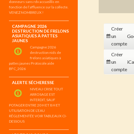
donneurs sans rdv accueillis en
fonction de l’affluence sur la collecte.
VENEZ NOMBREUX !
CAMPAGNE 2026
Créer
DESTRUCTION DE FRELONS
ASIATIQUES À PATTES
un
Go
JAUNES
compte
Campagne 2026
destruction nids de
Créer
frelons asiatiques à
un
iCa
pattes jaunes Protocole aide
BFC_2026
compte
ALERTE SÉCHERESSE
NIVEAU CRISE TOUT
ARROSAGE EST
INTERDIT, SAUF
POTAGER ENTRE 20 H ET 8 H ET
UTILISATION DE L’EAU
RÉGLEMENTÉE VOIR TABLEAUX CI-
DESSOUS