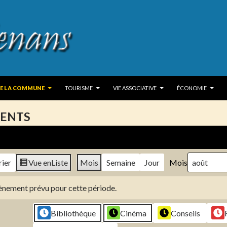
 TO CONTENT
DE LA COMMUNE
TOURISME
VIE ASSOCIATIVE
ÉCONOMIE
ENTS
rier
Vue en
Liste
Mois
Semaine
Jour
Mois
évènement prévu pour cette période.
Bibliothèque
Cinéma
Conseils