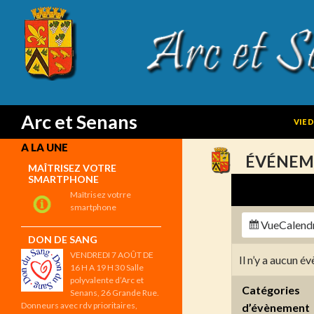
SKIP
Search
Arc et Senans
VIE 
A LA UNE
ÉVÉNEM
MAÎTRISEZ VOTRE
SMARTPHONE
Maîtrisez votrre
smartphone
Vue
Calend
DON DE SANG
VENDREDI 7 AOÛT DE
Il n’y a aucun 
16 H A 19 H 30 Salle
polyvalente d’Arc et
Catégories
Senans, 26 Grande Rue.
Donneurs avec rdv prioritaires,
d’évènement