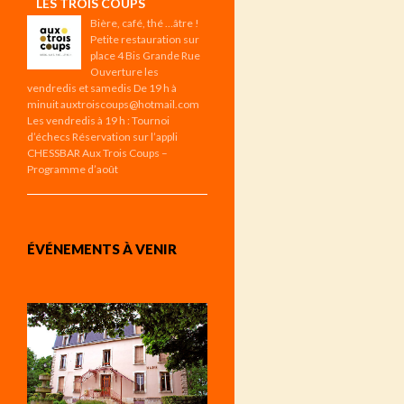
LES TROIS COUPS
Bière, café, thé …âtre !
Petite restauration sur
place 4 Bis Grande Rue
Ouverture les
vendredis et samedis De 19 h à
minuit auxtroiscoups@hotmail.com
Les vendredis à 19 h : Tournoi
d’échecs Réservation sur l’appli
CHESSBAR Aux Trois Coups –
Programme d’août
ÉVÉNEMENTS À VENIR