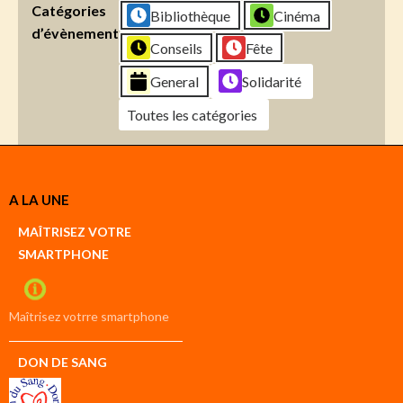
Catégories
Bibliothèque
Cinéma
d’évènement
Conseils
Fête
General
Solidarité
Toutes les catégories
Créer
A LA UNE
un
Google
MAÎTRISEZ VOTRE
compte
SMARTPHONE
Créer
un
iCal
compte
Maîtrisez votrre smartphone
DON DE SANG