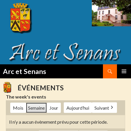
Search
Arc et Senans
SKIP
PRIMAR
TO
MENU
ÉVÉNEMENTS
CONTENT
The week's events
Mois
Semaine
Jour
Aujourd’hui
Suivant
Il n’y a aucun évènement prévu pour cette période.