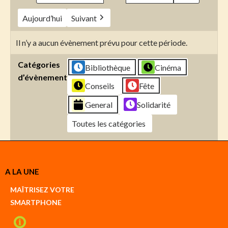
Aujourd’hui
Suivant
Il n’y a aucun évènement prévu pour cette période.
Catégories
Bibliothèque
Cinéma
d’évènement
Conseils
Fête
General
Solidarité
Toutes les catégories
Créer
A LA UNE
un
Google
MAÎTRISEZ VOTRE
compte
SMARTPHONE
Créer
un
iCal