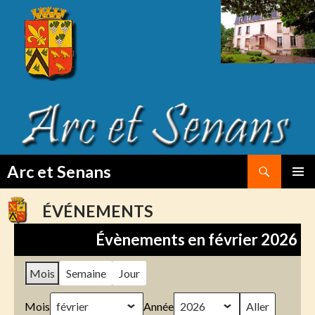
Search
Arc et Senans
SKIP
PRIMAR
TO
MENU
ÉVÉNEMENTS
CONTENT
Évènements en février 2026
Mois
Semaine
Jour
Mois
Année