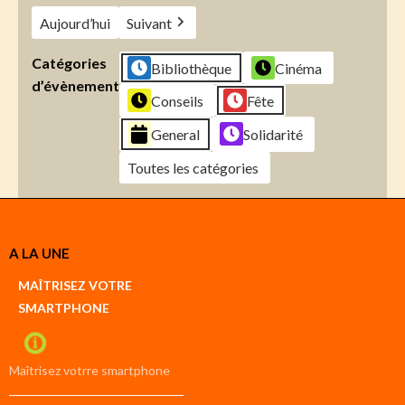
Aujourd’hui
Suivant
Catégories
Bibliothèque
Cinéma
d’évènement
Conseils
Fête
General
Solidarité
Toutes les catégories
Créer
A LA UNE
un
Google
MAÎTRISEZ VOTRE
compte
SMARTPHONE
Créer
un
iCal
compte
Maîtrisez votrre smartphone