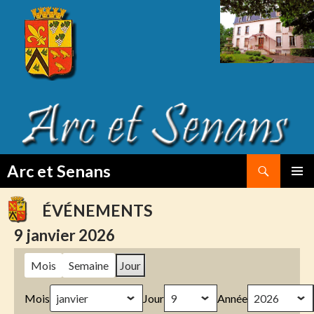
Search
Arc et Senans
SKIP
PRIMAR
TO
MENU
ÉVÉNEMENTS
CONTENT
9 janvier 2026
Mois
Semaine
Jour
Mois
Jour
Année