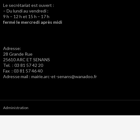
Le secrétariat est ouvert :
– Du lundi au vendredi :
9 h – 12 h et 15 h – 17 h
fermé le mercredi après midi
Adresse:
28 Grande Rue
25610 ARC ET SENANS
Tel. : 03 81 57 42 20
Fax : 03 81 57 46 40
Adresse mail : mairie.arc-et-senans@wanadoo.fr
Administration