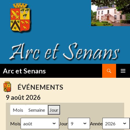
Search
Arc et Senans
SKIP
PRIMAR
TO
MENU
ÉVÉNEMENTS
CONTENT
9 août 2026
Mois
Semaine
Jour
Mois
Jour
Année