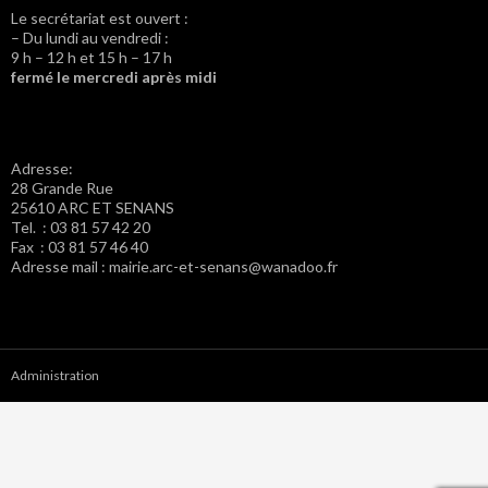
Le secrétariat est ouvert :
– Du lundi au vendredi :
9 h – 12 h et 15 h – 17 h
fermé le mercredi après midi
Adresse:
28 Grande Rue
25610 ARC ET SENANS
Tel. : 03 81 57 42 20
Fax : 03 81 57 46 40
Adresse mail : mairie.arc-et-senans@wanadoo.fr
Administration