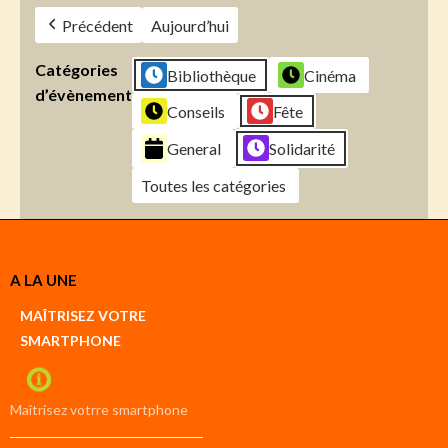
Précédent
Aujourd’hui
Catégories
Bibliothèque
Cinéma
d’évènement
Conseils
Fête
General
Solidarité
Toutes les catégories
Créer
A LA UNE
un
Google
MAÎTRISEZ VOTRE
compte
SMARTPHONE
Créer
un
iCal
compte
Maîtrisez votrre smartphone