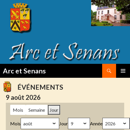
Search
Arc et Senans
SKIP
PRIMAR
TO
MENU
ÉVÉNEMENTS
CONTENT
9 août 2026
Mois
Semaine
Jour
Mois
Jour
Année