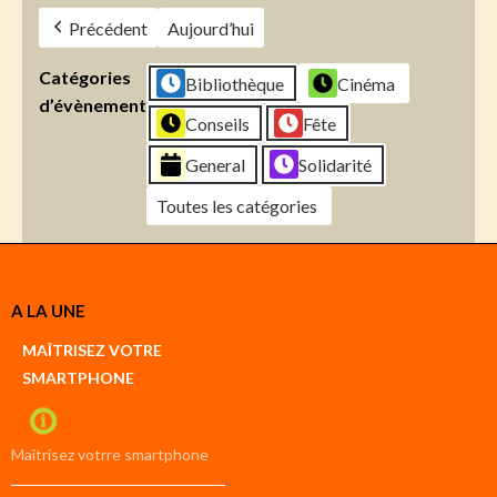
Précédent
Aujourd’hui
Catégories
Bibliothèque
Cinéma
d’évènement
Conseils
Fête
General
Solidarité
Toutes les catégories
Créer
A LA UNE
un
Google
MAÎTRISEZ VOTRE
compte
SMARTPHONE
Créer
un
iCal
compte
Maîtrisez votrre smartphone