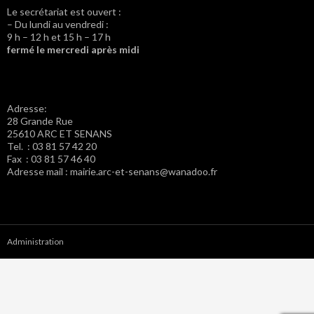
Le secrétariat est ouvert :
– Du lundi au vendredi :
9 h – 12 h et 15 h – 17 h
fermé le mercredi après midi
Adresse:
28 Grande Rue
25610 ARC ET SENANS
Tel. : 03 81 57 42 20
Fax : 03 81 57 46 40
Adresse mail : mairie.arc-et-senans@wanadoo.fr
Administration