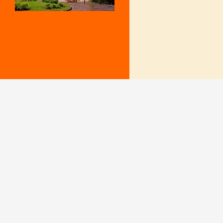
Mentions Légales
Le secrétariat e
– Du lundi au v
Politique de confidentialité
9 h – 12 h et 15
fermé le mercr