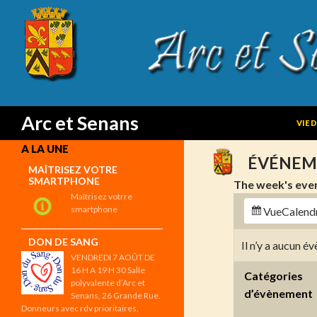
SKIP
Search
Arc et Senans
VIE 
A LA UNE
ÉVÉNEM
MAÎTRISEZ VOTRE
SMARTPHONE
The week's eve
Maîtrisez votrre
smartphone
Vue
Calend
DON DE SANG
Il n’y a aucun 
VENDREDI 7 AOÛT DE
16 H A 19 H 30 Salle
Catégories
polyvalente d’Arc et
d’évènement
Senans, 26 Grande Rue.
Donneurs avec rdv prioritaires,