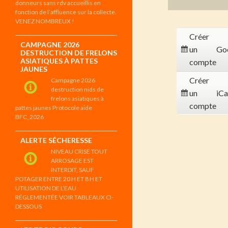
donneurs sans rdv accueillis en
fonction de l’affluence sur la collecte.
VENEZ NOMBREUX !
Créer
CAMPAGNE 2026
un
Go
DESTRUCTION DE FRELONS
ASIATIQUES À PATTES
compte
JAUNES
Créer
Campagne 2026
destruction nids de
un
iCa
frelons asiatiques à
compte
pattes jaunes Protocole aide
BFC_2026
ALERTE SÉCHERESSE
NIVEAU CRISE TOUT
ARROSAGE EST
INTERDIT, SAUF
POTAGER ENTRE 20 H ET 8 H ET
UTILISATION DE L’EAU
RÉGLEMENTÉE VOIR TABLEAUX CI-
DESSOUS