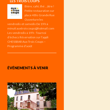
LES TROIS COUPS
Bière, café, thé …âtre !
Petite restauration sur
place 4 Bis Grande Rue
Ouverture les
vendredis et samedis De 19 h à
minuit auxtroiscoups@hotmail.com
Les vendredis à 19 h : Tournoi
d’échecs Réservation sur l’appli
CHESSBAR Aux Trois Coups –
Programme d’août
ÉVÉNEMENTS À VENIR