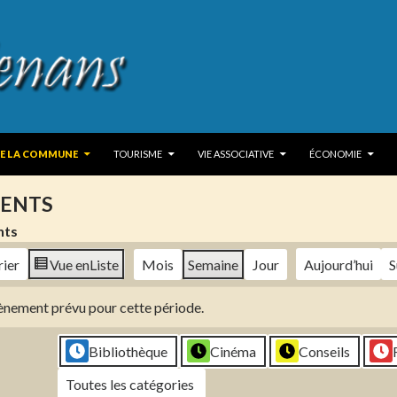
 TO CONTENT
DE LA COMMUNE
TOURISME
VIE ASSOCIATIVE
ÉCONOMIE
ENTS
nts
rier
Vue en
Liste
Mois
Semaine
Jour
Aujourd’hui
S
évènement prévu pour cette période.
Bibliothèque
Cinéma
Conseils
Toutes les catégories