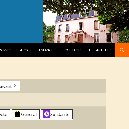
SERVICES PUBLICS
ENFANCE
CONTACTS
LES BULLETINS
uivant
Fête
General
Solidarité