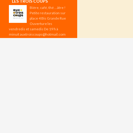
LES TROIS COUPS
Bière, café, thé …âtre !
Petite restauration sur
place 4 Bis Grande Rue
Ouverture les
vendredis et samedis De 19 h à
minuit auxtroiscoups@hotmail.com
Les vendredis à 19 h : Tournoi
d’échecs Réservation sur l’appli
CHESSBAR Aux Trois Coups –
Programme d’août
ÉVÉNEMENTS À VENIR