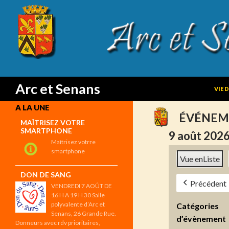
SKIP
Search
Arc et Senans
VIE 
A LA UNE
ÉVÉNEM
MAÎTRISEZ VOTRE
SMARTPHONE
9 août 202
Maîtrisez votrre
smartphone
Vue en
Liste
DON DE SANG
Précédent
VENDREDI 7 AOÛT DE
16 H A 19 H 30 Salle
polyvalente d’Arc et
Catégories
Senans, 26 Grande Rue.
d’évènement
Donneurs avec rdv prioritaires,