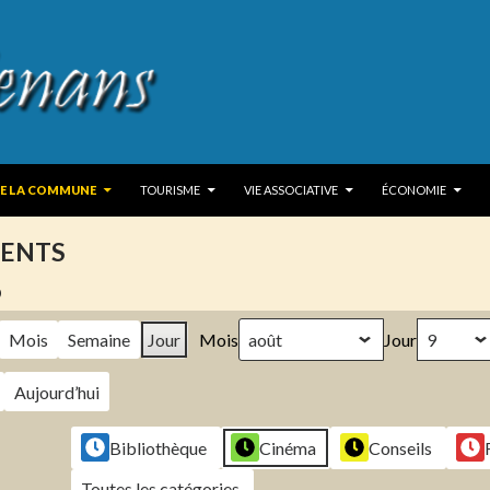
 TO CONTENT
DE LA COMMUNE
TOURISME
VIE ASSOCIATIVE
ÉCONOMIE
ENTS
6
Mois
Semaine
Jour
Mois
Jour
Aujourd’hui
Bibliothèque
Cinéma
Conseils
Toutes les catégories