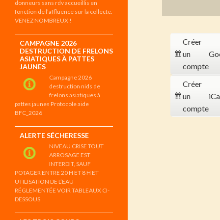
donneurs sans rdv accueillis en
fonction de l’affluence sur la collecte.
VENEZ NOMBREUX !
Créer
CAMPAGNE 2026
DESTRUCTION DE FRELONS
un
Go
ASIATIQUES À PATTES
compte
JAUNES
Campagne 2026
Créer
destruction nids de
frelons asiatiques à
un
iCa
pattes jaunes Protocole aide
compte
BFC_2026
ALERTE SÉCHERESSE
NIVEAU CRISE TOUT
ARROSAGE EST
INTERDIT, SAUF
POTAGER ENTRE 20 H ET 8 H ET
UTILISATION DE L’EAU
RÉGLEMENTÉE VOIR TABLEAUX CI-
DESSOUS