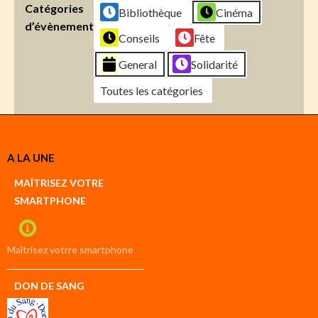
Catégories
Bibliothèque
Cinéma
d’évènement
Conseils
Fête
General
Solidarité
Toutes les catégories
Créer
A LA UNE
un
Google
MAÎTRISEZ VOTRE
compte
SMARTPHONE
Créer
un
iCal
compte
Maîtrisez votrre smartphone
DON DE SANG