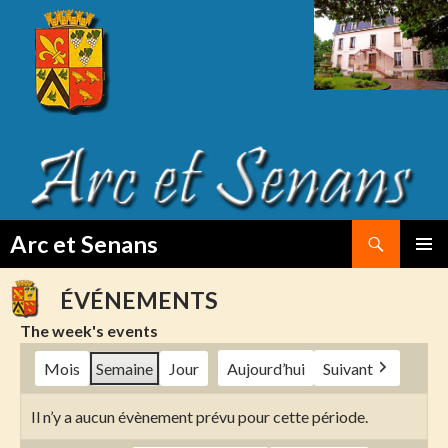
Search
Arc et Senans
SKIP
PRIMAR
TO
MENU
ÉVÉNEMENTS
CONTENT
The week's events
Mois
Semaine
Jour
Aujourd’hui
Suivant
Il n’y a aucun évènement prévu pour cette période.