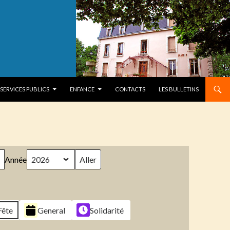
SERVICES PUBLICS
ENFANCE
CONTACTS
LES BULLETINS
Année
Fête
General
Solidarité