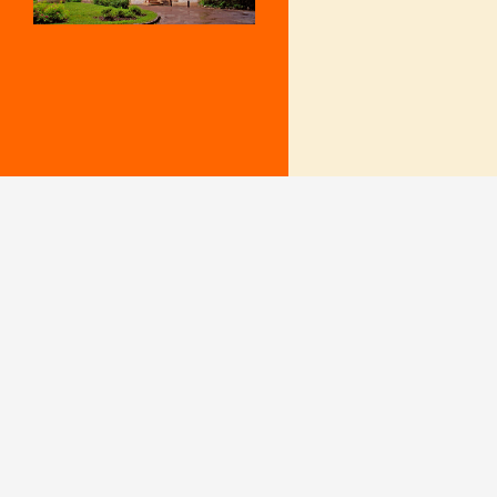
Mentions Légales
Le secrétariat e
– Du lundi au v
Politique de confidentialité
9 h – 12 h et 15
fermé le mercr