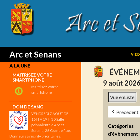
SKIP
Search
Arc et Senans
VIE 
A LA UNE
ÉVÉNEM
MAÎTRISEZ VOTRE
SMARTPHONE
9 août 202
Maîtrisez votrre
smartphone
Vue en
Liste
DON DE SANG
Précédent
VENDREDI 7 AOÛT DE
16 H A 19 H 30 Salle
polyvalente d’Arc et
Catégories
Senans, 26 Grande Rue.
d’évènement
Donneurs avec rdv prioritaires,