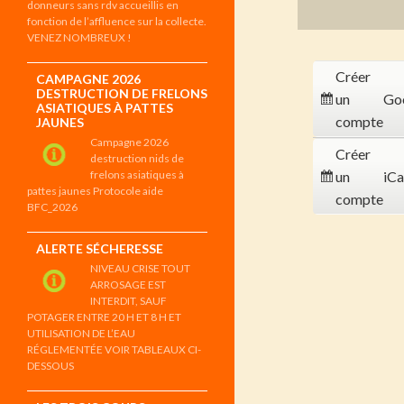
donneurs sans rdv accueillis en
fonction de l’affluence sur la collecte.
VENEZ NOMBREUX !
Créer
CAMPAGNE 2026
DESTRUCTION DE FRELONS
un
Go
ASIATIQUES À PATTES
compte
JAUNES
Campagne 2026
Créer
destruction nids de
frelons asiatiques à
un
iCa
pattes jaunes Protocole aide
compte
BFC_2026
ALERTE SÉCHERESSE
NIVEAU CRISE TOUT
ARROSAGE EST
INTERDIT, SAUF
POTAGER ENTRE 20 H ET 8 H ET
UTILISATION DE L’EAU
RÉGLEMENTÉE VOIR TABLEAUX CI-
DESSOUS