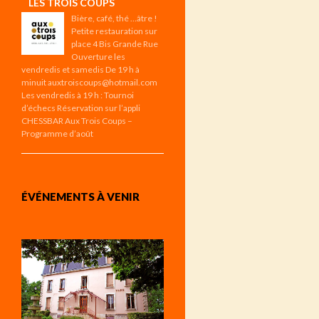
LES TROIS COUPS
Bière, café, thé …âtre !
Petite restauration sur
place 4 Bis Grande Rue
Ouverture les
vendredis et samedis De 19 h à
minuit auxtroiscoups@hotmail.com
Les vendredis à 19 h : Tournoi
d’échecs Réservation sur l’appli
CHESSBAR Aux Trois Coups –
Programme d’août
ÉVÉNEMENTS À VENIR