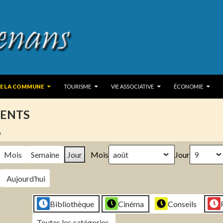
 TO CONTENT
DE LA COMMUNE
TOURISME
VIE ASSOCIATIVE
ÉCONOMIE
ENTS
6
Mois
Semaine
Jour
Mois
Jour
Aujourd’hui
Bibliothèque
Cinéma
Conseils
Toutes les catégories