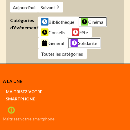
Aujourd’hui
Suivant
Catégories
Bibliothèque
Cinéma
d’évènement
Conseils
Fête
General
Solidarité
Toutes les catégories
Créer
A LA UNE
un
Google
MAÎTRISEZ VOTRE
compte
SMARTPHONE
Créer
un
iCal
compte
Maîtrisez votrre smartphone