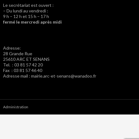
Le secrétariat est ouvert :
– Du lundi au vendredi :
9 h – 12 h et 15 h – 17 h
fermé le mercredi après midi
Adresse:
28 Grande Rue
25610 ARC ET SENANS
Tel. : 03 81 57 42 20
Fax : 03 81 57 46 40
Adresse mail : mairie.arc-et-senans@wanadoo.fr
Administration