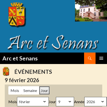
Search
Arc et Senans
SKIP
PRIMAR
TO
MENU
ÉVÉNEMENTS
CONTENT
9 février 2026
Mois
Semaine
Jour
Mois
Jour
Année