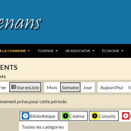
 TO CONTENT
DE LA COMMUNE
TOURISME
VIE ASSOCIATIVE
ÉCONOMIE
ENTS
nts
rier
Vue en
Liste
Mois
Semaine
Jour
Aujourd’hui
S
évènement prévu pour cette période.
Bibliothèque
Cinéma
Conseils
Toutes les catégories