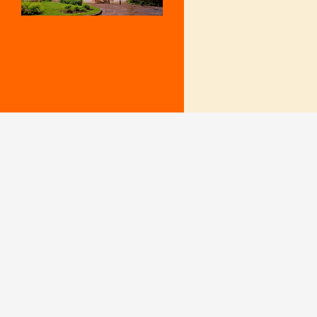
Mentions Légales
Le secrétariat e
– Du lundi au v
Politique de confidentialité
9 h – 12 h et 15
fermé le mercr