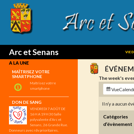
SKIP
Search
Arc et Senans
VIE 
A LA UNE
ÉVÉNEM
MAÎTRISEZ VOTRE
SMARTPHONE
The week's eve
Maîtrisez votrre
smartphone
Vue
Calend
DON DE SANG
Il n’y a aucun 
VENDREDI 7 AOÛT DE
16 H A 19 H 30 Salle
Catégories
polyvalente d’Arc et
d’évènement
Senans, 26 Grande Rue.
Donneurs avec rdv prioritaires,