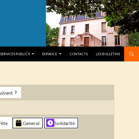
SERVICES PUBLICS
ENFANCE
CONTACTS
LES BULLETINS
uivant
Fête
General
Solidarité