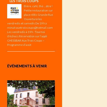
LES TROIS COUPS
Bière, café, thé …âtre !
Petite restauration sur
place 4 Bis Grande Rue
Ouverture les
vendredis et samedis De 19 h à
minuit auxtroiscoups@hotmail.com
Les vendredis à 19 h : Tournoi
d’échecs Réservation sur l’appli
CHESSBAR Aux Trois Coups –
Programme d’août
ÉVÉNEMENTS À VENIR