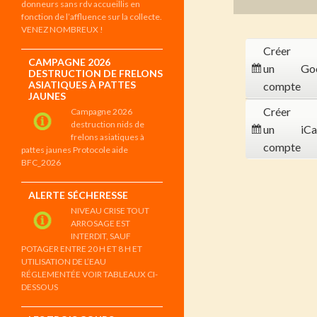
donneurs sans rdv accueillis en
fonction de l’affluence sur la collecte.
VENEZ NOMBREUX !
Créer
CAMPAGNE 2026
un
Go
DESTRUCTION DE FRELONS
ASIATIQUES À PATTES
compte
JAUNES
Créer
Campagne 2026
destruction nids de
un
iCa
frelons asiatiques à
compte
pattes jaunes Protocole aide
BFC_2026
ALERTE SÉCHERESSE
NIVEAU CRISE TOUT
ARROSAGE EST
INTERDIT, SAUF
POTAGER ENTRE 20 H ET 8 H ET
UTILISATION DE L’EAU
RÉGLEMENTÉE VOIR TABLEAUX CI-
DESSOUS