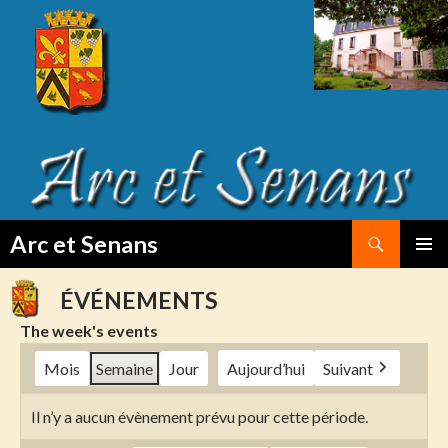
Search
Arc et Senans
SKIP
PRIMAR
TO
MENU
ÉVÉNEMENTS
CONTENT
The week's events
Mois
Semaine
Jour
Aujourd’hui
Suivant
Il n’y a aucun évènement prévu pour cette période.