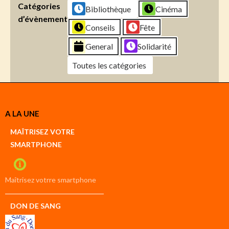
Catégories
Bibliothèque
Cinéma
d’évènement
Conseils
Fête
General
Solidarité
Toutes les catégories
Créer
A LA UNE
un
Google
MAÎTRISEZ VOTRE
compte
SMARTPHONE
Créer
un
iCal
compte
Maîtrisez votrre smartphone
DON DE SANG