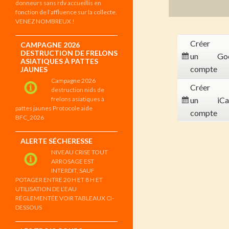
donneurs sans rdv accueillis en
fonction de l’affluence sur la collecte.
VENEZ NOMBREUX !
Créer
CAMPAGNE 2026
DESTRUCTION DE FRELONS
un
Go
ASIATIQUES À PATTES
compte
JAUNES
Campagne 2026
Créer
destruction nids de
frelons asiatiques à
un
iCa
pattes jaunes Protocole aide
compte
BFC_2026
ALERTE SÉCHERESSE
NIVEAU CRISE TOUT
ARROSAGE EST
INTERDIT, SAUF
POTAGER ENTRE 20 H ET 8 H ET
UTILISATION DE L’EAU
RÉGLEMENTÉE VOIR TABLEAUX CI-
DESSOUS