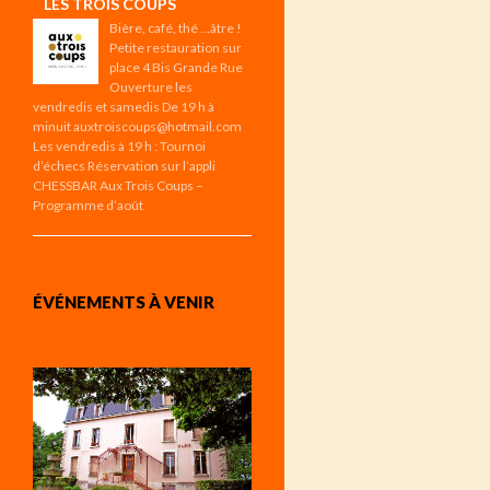
LES TROIS COUPS
Bière, café, thé …âtre !
Petite restauration sur
place 4 Bis Grande Rue
Ouverture les
vendredis et samedis De 19 h à
minuit auxtroiscoups@hotmail.com
Les vendredis à 19 h : Tournoi
d’échecs Réservation sur l’appli
CHESSBAR Aux Trois Coups –
Programme d’août
ÉVÉNEMENTS À VENIR