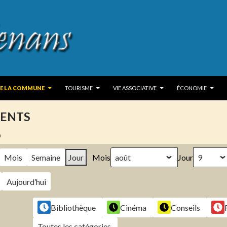
 TO CONTENT
DE LA COMMUNE
TOURISME
VIE ASSOCIATIVE
ÉCONOMIE
ENTS
6
Mois
Semaine
Jour
Mois
Jour
Aujourd’hui
Bibliothèque
Cinéma
Conseils
Toutes les catégories