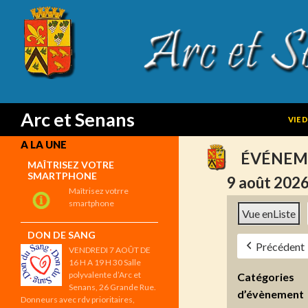
SKIP
Search
Arc et Senans
VIE 
A LA UNE
ÉVÉNEM
MAÎTRISEZ VOTRE
SMARTPHONE
9 août 202
Maîtrisez votrre
smartphone
Vue en
Liste
DON DE SANG
Précédent
VENDREDI 7 AOÛT DE
16 H A 19 H 30 Salle
polyvalente d’Arc et
Catégories
Senans, 26 Grande Rue.
d’évènement
Donneurs avec rdv prioritaires,