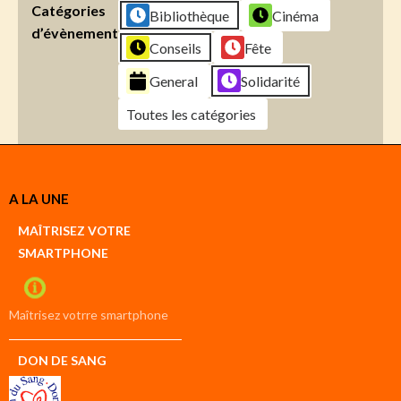
Catégories
Bibliothèque
Cinéma
d’évènement
Conseils
Fête
General
Solidarité
Toutes les catégories
Créer
A LA UNE
un
Google
MAÎTRISEZ VOTRE
compte
SMARTPHONE
Créer
un
iCal
compte
Maîtrisez votrre smartphone
DON DE SANG