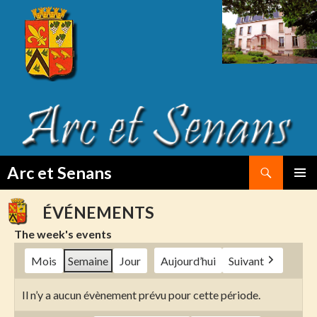
Search
Arc et Senans
SKIP
PRIMAR
TO
MENU
ÉVÉNEMENTS
CONTENT
The week's events
Mois
Semaine
Jour
Aujourd’hui
Suivant
Il n’y a aucun évènement prévu pour cette période.