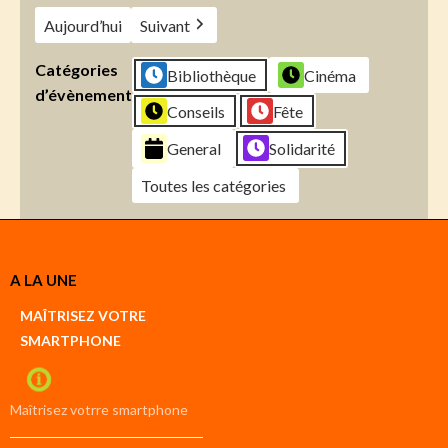
Aujourd’hui
Suivant
Catégories
Bibliothèque
Cinéma
d’évènement
Conseils
Fête
General
Solidarité
Toutes les catégories
Créer
A LA UNE
un
Google
MAÎTRISEZ VOTRE
compte
SMARTPHONE
Créer
un
iCal
compte
Maîtrisez votrre smartphone