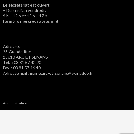
Le secrétariat est ouvert :
– Du lundi au vendredi :
9 h – 12 h et 15 h – 17 h
fermé le mercredi après midi
Adresse:
28 Grande Rue
25610 ARC ET SENANS
Tel. : 03 81 57 42 20
Fax : 03 81 57 46 40
Adresse mail : mairie.arc-et-senans@wanadoo.fr
Administration