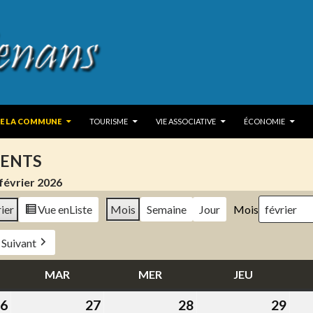
 TO CONTENT
DE LA COMMUNE
TOURISME
VIE ASSOCIATIVE
ÉCONOMIE
ENTS
février 2026
ier
Vue en
Liste
Mois
Semaine
Jour
Mois
Suivant
DI
MAR
MARDI
MER
MERCREDI
JEU
JEUDI
6
26
27
27
28
28
29
29