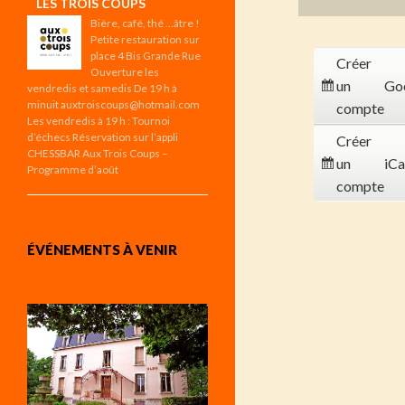
LES TROIS COUPS
Bière, café, thé …âtre !
Petite restauration sur
place 4 Bis Grande Rue
Créer
Ouverture les
un
Go
vendredis et samedis De 19 h à
minuit auxtroiscoups@hotmail.com
compte
Les vendredis à 19 h : Tournoi
d’échecs Réservation sur l’appli
Créer
CHESSBAR Aux Trois Coups –
un
iCa
Programme d’août
compte
ÉVÉNEMENTS À VENIR