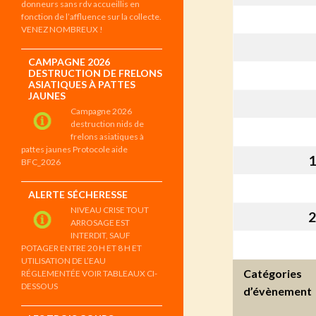
donneurs sans rdv accueillis en
fonction de l’affluence sur la collecte.
VENEZ NOMBREUX !
CAMPAGNE 2026
DESTRUCTION DE FRELONS
ASIATIQUES À PATTES
JAUNES
Campagne 2026
destruction nids de
frelons asiatiques à
pattes jaunes Protocole aide
1
BFC_2026
ALERTE SÉCHERESSE
NIVEAU CRISE TOUT
2
ARROSAGE EST
INTERDIT, SAUF
POTAGER ENTRE 20 H ET 8 H ET
UTILISATION DE L’EAU
Catégories
RÉGLEMENTÉE VOIR TABLEAUX CI-
DESSOUS
d’évènement