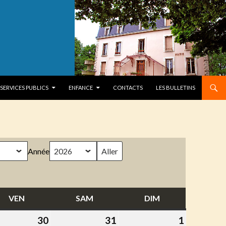
SERVICES PUBLICS
ENFANCE
CONTACTS
LES BULLETINS
Année
VEN
VENDREDI
SAM
SAMEDI
DIM
DIMANCHE
30
30
31
31
1
1