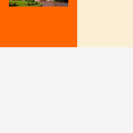
Mentions Légales
Le secrétariat e
– Du lundi au v
Politique de confidentialité
9 h – 12 h et 15
fermé le mercr