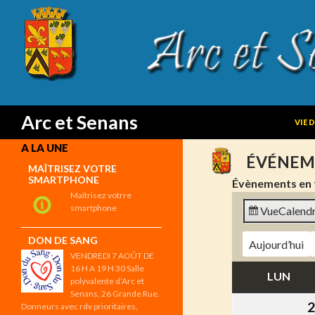
SKIP
Search
Arc et Senans
VIE 
A LA UNE
ÉVÉNEM
MAÎTRISEZ VOTRE
SMARTPHONE
Évènements en 
Maîtrisez votrre
smartphone
Vue
Calendr
DON DE SANG
Aujourd’hui
VENDREDI 7 AOÛT DE
16 H A 19 H 30 Salle
LUN
LUN
polyvalente d’Arc et
Senans, 26 Grande Rue.
2
Donneurs avec rdv prioritaires,